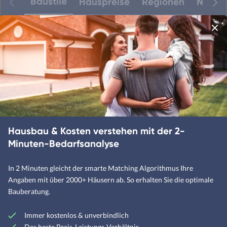
Baustile
Hauspreise
Regionen
Neuest
Amerikanische Häuser
Alpenländische Häuser
Bauhaus-Häuser
Betonhäuser
Hausbau & Kosten verstehen mit der 2-
Designerhäuser
Minuten-Bedarfsanalyse
Fachwerkhäuser
Klassische Häuser
In 2 Minuten gleicht der smarte Matching Algorithmus Ihre
Angaben mit über 2000+ Häusern ab. So erhalten Sie die optimale
Landhäuser
Bauberatung.
Immer kostenlos & unverbindlich
Mediterrane Häuser
Das beste Preis-Leistungs-Verhältnis