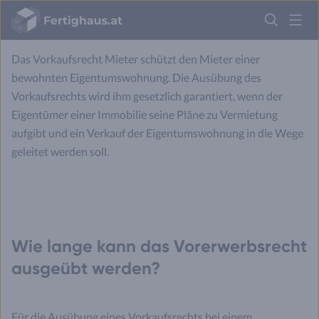
die Kommune keine Ansprüche bezüglich der Immobilie
Fertighaus
Logo
geltend machen.
Das Vorkaufsrecht Mieter schützt den Mieter einer
Anmelden
bewohnten Eigentumswohnung. Die Ausübung des
Vorkaufsrechts wird ihm gesetzlich garantiert, wenn der
Eigentümer einer Immobilie seine Pläne zu Vermietung
aufgibt und ein Verkauf der Eigentumswohnung in die Wege
geleitet werden soll.
Wie lange kann das Vorerwerbsrecht
ausgeübt werden?
Für die Ausübung eines Vorkaufsrechts bei einem