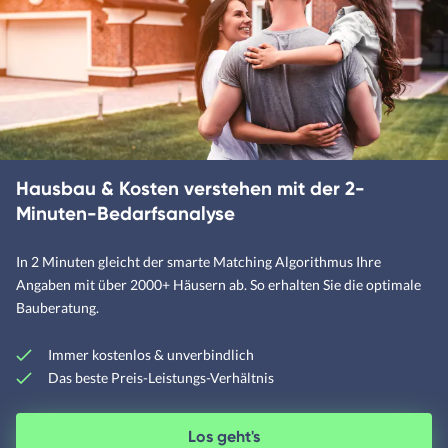
Genehmigungsfrei bauen?
Unfall bei Schwarzarbeit
Villa im Süden
Hausversicherungen nötig?
Wann Baugenehmigung nötig?
Hausbau-Vorschriften
Bauvertragsrecht Reform
Hausbau & Kosten verstehen mit der 2-
Minuten-Bedarfsanalyse
In 2 Minuten gleicht der smarte Matching Algorithmus Ihre
Angaben mit über 2000+ Häusern ab. So erhalten Sie die optimale
Bauberatung.
Baustile
Hauspreise
Regionen
Neuest
Immer kostenlos & unverbindlich
Das beste Preis-Leistungs-Verhältnis
Amerikanische Häuser
Alpenländische Häuser
Los geht's