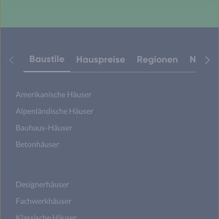
Baustile
Hauspreise
Regionen
Neuest
Amerikanische Häuser
Alpenländische Häuser
Bauhaus-Häuser
Betonhäuser
Designerhäuser
Fachwerkhäuser
Klassische Häuser