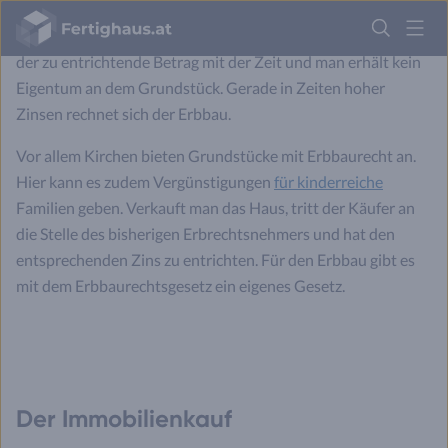
niedriger sein als die Summe aus Tilgung und Zins, die man
Fertighaus
für einen Immobilienkredit abzuzahlen hätte. Jedoch steigt
Logo
der zu entrichtende Betrag mit der Zeit und man erhält kein
Anmelden
Eigentum an dem Grundstück. Gerade in Zeiten hoher
Zinsen rechnet sich der Erbbau.
Vor allem Kirchen bieten Grundstücke mit Erbbaurecht an.
Hier kann es zudem Vergünstigungen
für kinderreiche
Familien geben. Verkauft man das Haus, tritt der Käufer an
die Stelle des bisherigen Erbrechtsnehmers und hat den
entsprechenden Zins zu entrichten. Für den Erbbau gibt es
mit dem Erbbaurechtsgesetz ein eigenes Gesetz.
Der Immobilienkauf