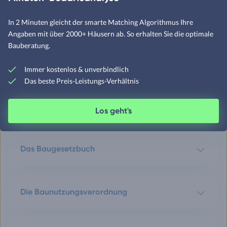
man sich auch anderweitig zunutze machen. Denn den man
kann eine Immobilie auch „häppchenweise“ verschenken.
In 2 Minuten gleicht der smarte Matching Algorithmus Ihre
Und so den Freibetrag alle zehn Jahre erneut nutzen.
Angaben mit über 2000+ Häusern ab. So erhalten Sie die optimale
Bauberatung.
Immer kostenlos & unverbindlich
Das beste Preis-Leistungs-Verhältnis
Generelle Baugesetze des Bundes
und der Länder
Los geht's
Das Baugesetzbuch
Die Baunutzungsverordnung