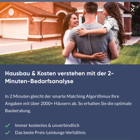
Schwedenhäuser
Skandinavische Häuser
Satteldachhäuser
Flachdachhäuser
Walmdachhäuser
Hausbau & Kosten verstehen mit der 2-
Pultdachhäuser
Minuten-Bedarfsanalyse
In 2 Minuten gleicht der smarte Matching Algorithmus Ihre
Angaben mit über 2000+ Häusern ab. So erhalten Sie die optimale
Bauberatung.
Unternehmen
Über Fertighaus.de
Immer kostenlos & unverbindlich
Das beste Preis-Leistungs-Verhältnis
FAQ