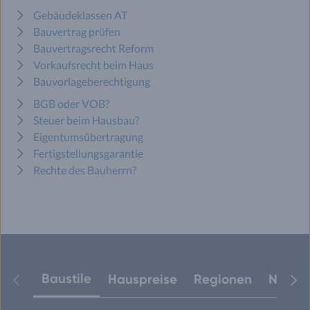
Gebäudeklassen AT
Bauvertrag prüfen
Bauvertragsrecht Reform
Vorkaufsrecht beim Haus
Bauvorlageberechtigung
BGB oder VOB?
Steuer beim Hausbau?
Eigentumsübertragung
Fertigstellungsgarantie
Rechte des Bauherrn?
Baustile
Hauspreise
Regionen
Neuest