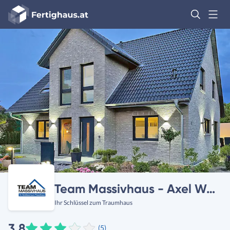
Fertighaus
Logo
Anmelden
Team Massivhaus - Axel Wroblewski
Ihr Schlüssel zum Traumhaus
3,8
(5)