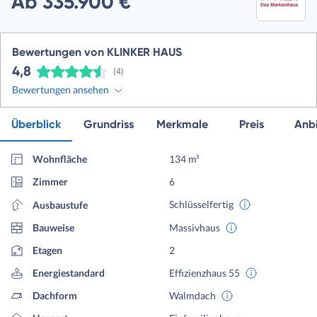
Ab 335.900 €
Bewertungen von KLINKER HAUS
4,8
(4)
Bewertungen ansehen
Überblick
Grundriss
Merkmale
Preis
Anbi
Wohnfläche
134 m²
Zimmer
6
Schlüsselfertig
Ausbaustufe
Bauweise
Massivhaus
Etagen
2
Energiestandard
Effizienzhaus 55
Dachform
Walmdach