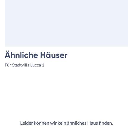
machen zu können. Da hieß 
nicht,: und nun hätten wir g
noch 10T Euro dafür und 7T
hierfür, wie zuvor. Auch hab
den Ihre Häuser von vornhe
gleich eine bessere Qualität,
höheren Standard und
Ausstattung etc. Und der H
Ähnliche Häuser
kommt nicht; Am Ende koste
es sogar weniger als der erst
Für Stadtvilla Lucca 1
Bauvertrag und unsere
Bausachverständigen waren
mehr als happy. Wir auch, w
hatten keine überraschten
Kosten mehr, ein Budget üb
und konnten somit zügig mit
Außenanlage starten. Darau
entstand Haus und Garten m
Leider können wir kein ähnliches Haus finden.
Herz.