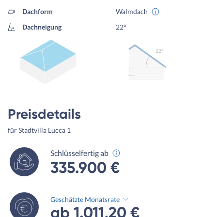
Dachform
Walmdach
Dachneigung
22°
22º
Preisdetails
für Stadtvilla Lucca 1
Schlüsselfertig ab
335.900 €
Geschätzte Monatsrate
ab 1.011,20 €