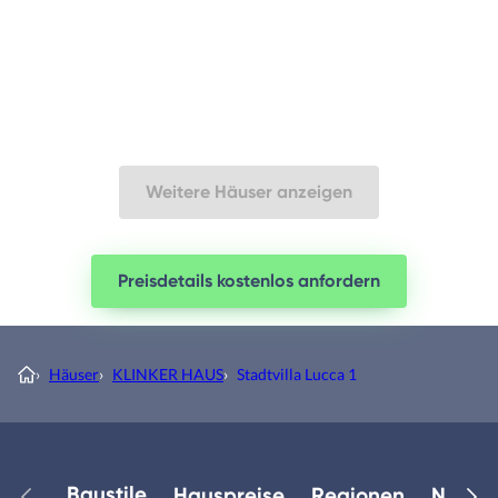
Weitere Häuser anzeigen
Preisdetails kostenlos anfordern
›
Häuser
›
KLINKER HAUS
›
Stadtvilla Lucca 1
Baustile
Hauspreise
Regionen
Neuest