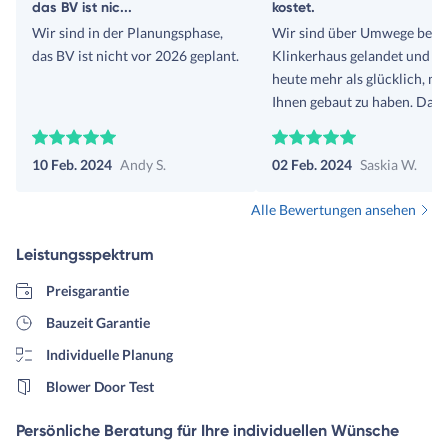
das BV ist nic...
kostet.
Wir sind in der Planungsphase,
Wir sind über Umwege bei
das BV ist nicht vor 2026 geplant.
Klinkerhaus gelandet und si
heute mehr als glücklich, mi
Ihnen gebaut zu haben. Dam
waren wir erst bei einer
namenhaften Franchise-
10 Feb. 2024
Andy S.
02 Feb. 2024
Saskia W.
Baufirma, da wir sonst (so
dachten wir) nicht an die
Alle Bewertungen ansehen
Grundstücke ran gekommen
wären. Wir haben nach
Leistungsspektrum
Unterschrift schnell
mitbekommen, wie dort der
Preisgarantie
läuft. Es warteten auf uns;
Bauzeit Garantie
versteckte Kosten, keine
Individuelle Planung
Transparenz, sittenwidrige
Verträge und vieles Schlechte
Blower Door Test
mehr. Es war wie ein Fass o
Boden. Man sagte uns am En
Persönliche Beratung für Ihre individuellen Wünsche
als wir uns trennten, dass u