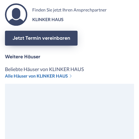
Ansprüche für den Ihre
Finden Sie jetzt Ihren Ansprechpartner
Haustypen viel zu hoch und
KLINKER HAUS
individuell waren und man h
uns niemals als Kunden unte
Vertrag nehmen dürfen. Ha
Jetzt Termin vereinbaren
sie aber, da der Vertrieb so
geldgierig ist, dass weitestg
Weitere Häuser
alles mitgenommen wird. Dank
unserm Finanzierer sind wir
Beliebte Häuser von KLINKER HAUS
bei Klinkerhaus gelandet. Hi
Alle Häuser von KLINKER HAUS
haben wir vor Unterschrift
bereits alles prüfen und
besprechen können und hier
wurde uns bewusst, wieviel 
man sich nehmen sollte am
Anfang um alle Wünsche
abzufragen und uns somit ei
konkretes und korrektes An
nach unseren Vorstellungen