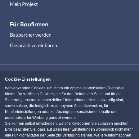
Mein Projekt
Für Baufirmen
Baupartner werden
Gespräch vereinbaren
Cookie-Einstellungen
Immowelt.de
Bauen.de
Wir verwenden Cookies, um Ihnen ein optimales Webseiten-Erlebnis zu
bieten. Dazu zählen Cookies, die für den Betrieb der Seite und für die
Steuerung unserer kommerziellen Unternehmensziele notwendig sind,
Massivhaus.de
Bungalow.de
sowie solche, die lediglich zu anonymen Statistikzwecken, für
Komforteinstellungen oder zur Anzeige personalisierter Inhalte und
personalisierter Werbung genutzt werden.
Einfamilienhaus.de
Sie können selbst entscheiden, welche Kategorien Sie zulassen möchten.
Bitte beachten Sie, dass auf Basis Ihrer Einstellungen womöglich nicht mehr
alle Funktionalitäten der Seite zur Verfügung stehen. Weitere Informationen