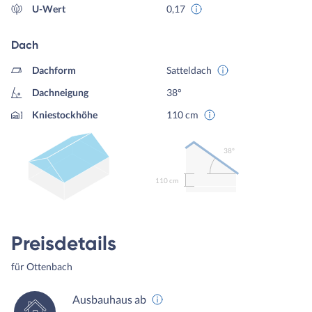
U-Wert
0,17
Dach
Dachform
Satteldach
Dachneigung
38°
Kniestockhöhe
110 cm
38º
110 cm
Preisdetails
für Ottenbach
Ausbauhaus ab