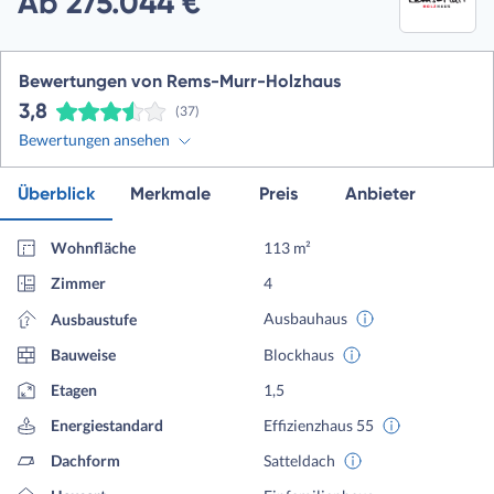
Ab 275.044 €
Bewertungen von Rems-Murr-Holzhaus
3,8
(37)
Bewertungen ansehen
Überblick
Merkmale
Preis
Anbieter
Wohnfläche
113 m²
Zimmer
4
Ausbauhaus
Ausbaustufe
Bauweise
Blockhaus
Etagen
1,5
Energiestandard
Effizienzhaus 55
Dachform
Satteldach