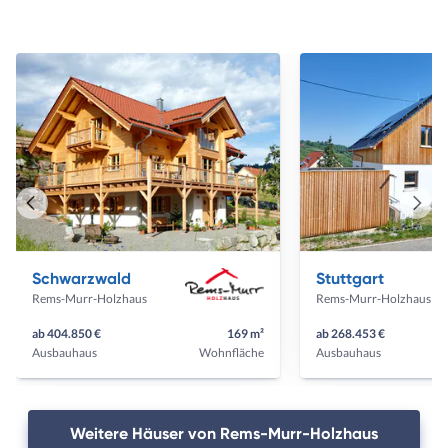
Vorheriges
Näch
Haus
Haus
Schwarzwald
Stuttgart
Rems-Murr-Holzhaus
Rems-Murr-Holzhaus
ab 404.850 €
169 m²
ab 268.453 €
Ausbauhaus
Wohnfläche
Ausbauhaus
Weitere Häuser von Rems-Murr-Holzhaus