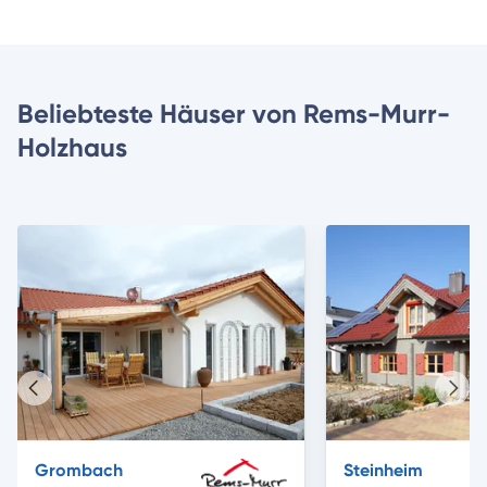
Beliebteste Häuser von Rems-Murr-
Holzhaus
Vorheriges
Näch
Haus
Haus
Grombach
Steinheim