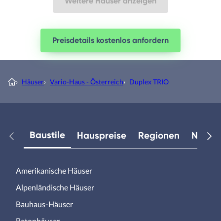
Weitere Häuser anzeigen
Preisdetails kostenlos anfordern
›
Häuser
›
Vario-Haus - Österreich
›
Duplex TRIO
Baustile
Hauspreise
Regionen
Neuest
Amerikanische Häuser
Alpenländische Häuser
Bauhaus-Häuser
Betonhäuser