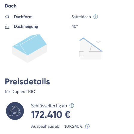
Dach
Dachform
Satteldach
Dachneigung
40°
40º
Preisdetails
für Duplex TRIO
Schlüsselfertig ab
172.410 €
Ausbauhaus ab
109.240 €