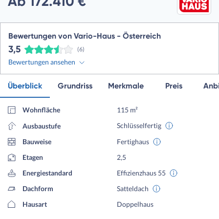
Ab 172.410 €
Bewertungen von Vario-Haus - Österreich
3,5
(6)
Bewertungen ansehen
Überblick
Grundriss
Merkmale
Preis
Anbi
Wohnfläche
115 m²
Schlüsselfertig
Ausbaustufe
Bauweise
Fertighaus
Etagen
2,5
Energiestandard
Effizienzhaus 55
Dachform
Satteldach
Hausart
Doppelhaus