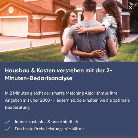
beim Hausbau korrekt erstellt wird.
Möglichkeiten eines Fert
Ihr Zuhause.
Weitere Artikel zum Thema
Keller abdichten Kosten
Thermobodenplatte Vorteile
Was kostet ein Keller?
Hausbau & Kosten verstehen mit der 2-
Bodenplatte Aufbau
Minuten-Bedarfsanalyse
Frostschürze nutzen
Punktfundament Nutzen
In 2 Minuten gleicht der smarte Matching Algorithmus Ihre
Teilunterkellerung prüfen
Angaben mit über 2000+ Häusern ab. So erhalten Sie die optimale
Bauberatung.
Was ist ein Pumpensumpf?
Bodenplatte Kosten
Immer kostenlos & unverbindlich
Weiße Wanne Kosten
Das beste Preis-Leistungs-Verhältnis