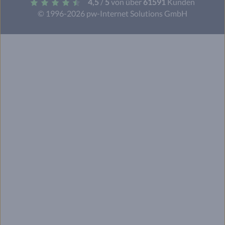
4,5
/
5
von über
61591
Kunden
© 1996-2026 pw-Internet Solutions GmbH