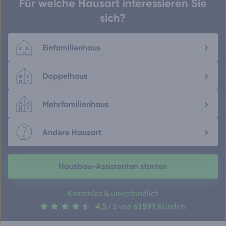
Für welche Hausart interessieren Sie
sich?
Einfamilienhaus
Doppelhaus
Mehrfamilienhaus
Andere Hausart
Hausbau-Assistenten starten
Kostenlos & unverbindlich
4,5
/
5
von
61591
Kunden