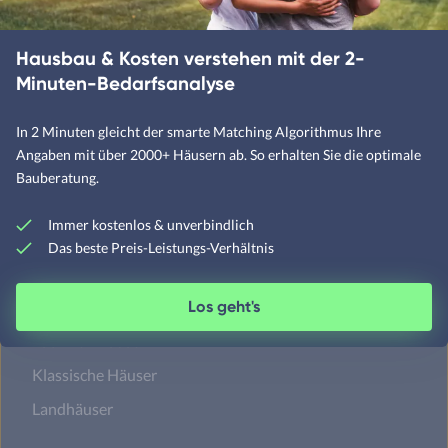
Baustile
Hauspreise
Regionen
Neuest
Hausbau & Kosten verstehen mit der 2-
Minuten-Bedarfsanalyse
Amerikanische Häuser
In 2 Minuten gleicht der smarte Matching Algorithmus Ihre
Angaben mit über 2000+ Häusern ab. So erhalten Sie die optimale
Alpenländische Häuser
Bauberatung.
Bauhaus-Häuser
Betonhäuser
Immer kostenlos & unverbindlich
Das beste Preis-Leistungs-Verhältnis
Los geht's
Designerhäuser
Fachwerkhäuser
Klassische Häuser
Landhäuser