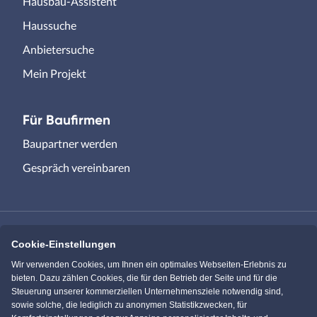
Hausbau-Assistent
Haussuche
Anbietersuche
Mein Projekt
Für Baufirmen
Baupartner werden
Gespräch vereinbaren
Cookie-Einstellungen
Immowelt.de
Bauen.de
Wir verwenden Cookies, um Ihnen ein optimales Webseiten-Erlebnis zu
bieten. Dazu zählen Cookies, die für den Betrieb der Seite und für die
Steuerung unserer kommerziellen Unternehmensziele notwendig sind,
Massivhaus.de
Bungalow.de
sowie solche, die lediglich zu anonymen Statistikzwecken, für