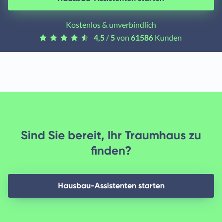
Kostenlos & unverbindlich
4,5
/
5
von
61586
Kunden
Sind Sie bereit, Ihr Traumhaus zu
finden?
Hausbau-Assistenten starten