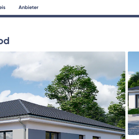
eis
Anbieter
tersuche
Hausplanung
Ratgeber
od