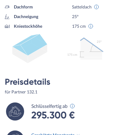
Dachform
Satteldach
Dachneigung
25°
Kniestockhöhe
175 cm
25º
175 cm
Preisdetails
für Partner 132.1
Schlüsselfertig ab
295.300 €
Geschätzte Monatsrate