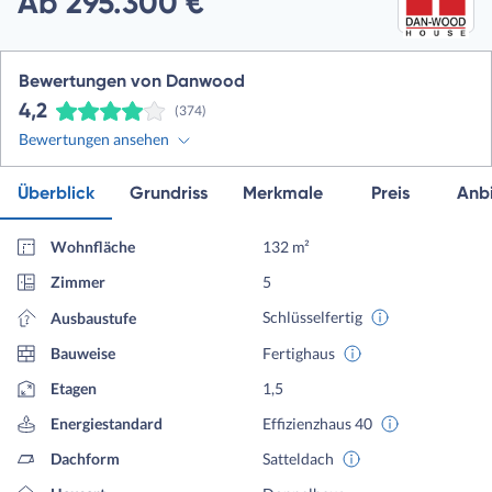
Ab 295.300 €
Bewertungen von Danwood
4,2
(374)
Bewertungen ansehen
Überblick
Grundriss
Merkmale
Preis
Anbi
Wohnfläche
132 m²
Zimmer
5
Schlüsselfertig
Ausbaustufe
Bauweise
Fertighaus
Etagen
1,5
Energiestandard
Effizienzhaus 40
Dachform
Satteldach