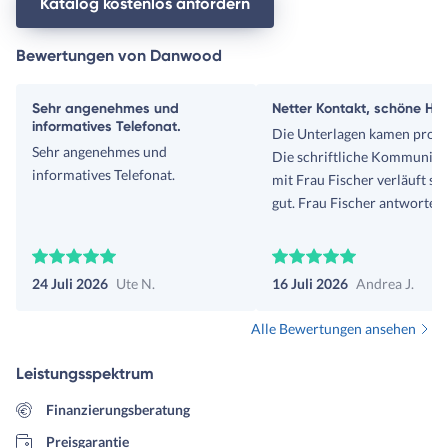
Katalog kostenlos anfordern
Bewertungen von Danwood
Sehr angenehmes und
Netter Kontakt, schöne Häu
informatives Telefonat.
Die Unterlagen kamen prom
Sehr angenehmes und
Die schriftliche Kommunika
informatives Telefonat.
mit Frau Fischer verläuft se
gut. Frau Fischer antwortet
umgehend auf Fragen.
24 Juli 2026
Ute N.
16 Juli 2026
Andrea J.
Alle Bewertungen ansehen
Leistungsspektrum
Finanzierungsberatung
Preisgarantie