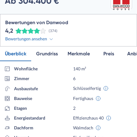
Ab 304.400 €
Bewertungen von Danwood
4,2
(374)
Bewertungen ansehen
Überblick
Grundriss
Merkmale
Preis
Anbi
Wohnfläche
140 m²
Zimmer
6
Schlüsselfertig
Ausbaustufe
Bauweise
Fertighaus
Etagen
2
Energiestandard
Effizienzhaus 40
Dachform
Walmdach