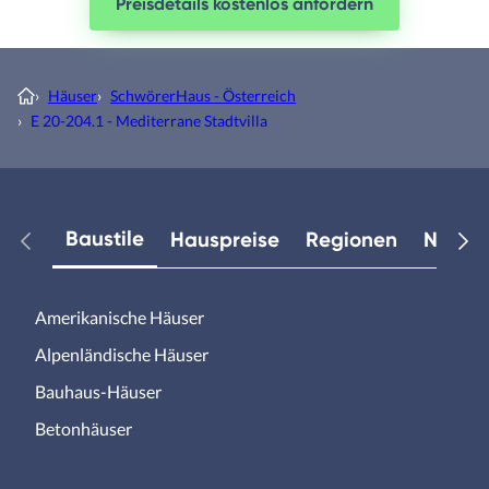
Preisdetails kostenlos anfordern
›
Häuser
›
SchwörerHaus - Österreich
›
E 20-204.1 - Mediterrane Stadtvilla
Baustile
Hauspreise
Regionen
Neuest
Amerikanische Häuser
Alpenländische Häuser
Bauhaus-Häuser
Betonhäuser