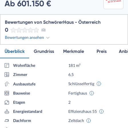
Ab 601.150 €
Bewertungen von SchwörerHaus - Österreich
0
(0)
Bewertungen ansehen
Überblick
Grundriss
Merkmale
Preis
Anbi
Wohnfläche
181 m²
Zimmer
6,5
Schlüsselfertig
Ausbaustufe
Bauweise
Fertighaus
Etagen
2
Energiestandard
Effizienzhaus 55
Dachform
Zeltdach