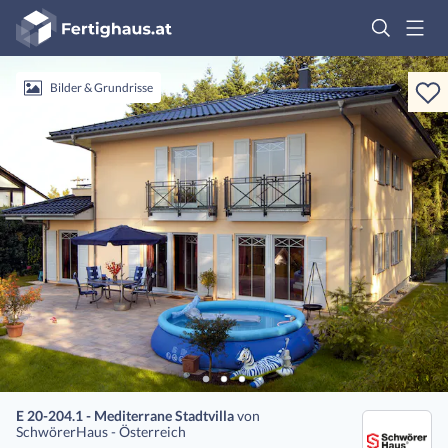
Fertighaus
Logo
Anmelden
Bilder & Grundrisse
E 20-204.1 - Mediterrane Stadtvilla
von
SchwörerHaus - Österreich