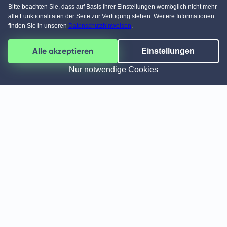
Walmdachhäuser
Bitte beachten Sie, dass auf Basis Ihrer Einstellungen womöglich nicht mehr
alle Funktionalitäten der Seite zur Verfügung stehen. Weitere Informationen
Pultdachhäuser
finden Sie in unseren
Datenschutzhinweisen
.
Alle akzeptieren
Einstellungen
Nur notwendige Cookies
Unternehmen
Über Fertighaus.de
FAQ
Sitemap
Sicherheit
Cookie Einstellungen
Barrierefreiheit
Datenschutz