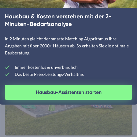
beziehen, sollten Sie dagegen eine
Grundfläche von
mindestens 100 qm
einplanen.
Hausbau & Kosten verstehen mit der 2-
Minuten-Bedarfsanalyse
In 2 Minuten gleicht der smarte Matching Algorithmus Ihre
Angaben mit über 2000+ Häusern ab. So erhalten Sie die optimale
Bauberatung.
Immer kostenlos & unverbindlich
Das beste Preis-Leistungs-Verhältnis
Hausbau-Assistenten starten