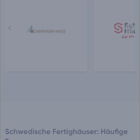
Vorheriger
Näch
Anbieter
Anbie
Schwedische Fertighäuser: Häufige