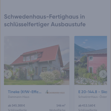
Schwedenhaus-Fertighaus in
schlüsselfertiger Ausbaustufe
Vorheriges
Näch
Haus
Haus
Tineke (KfW-Effizienzhaus 40 EE)
E 20-144.8 - Skandina
Dammann-Haus
Schwö
ab 345.300 €
146 m²
ab 413.160 €
Schlüsselfertig
Wohnfläche
Schlüsselfertig