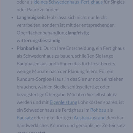
oder als
kleines Schwedenhaus-Fertighaus
für Singles
oder Paare zu finden.
Langlebigkeit
: Holz lässt sich nicht nur leicht
verarbeiten, sondern ist mit der entsprechenden
Oberflächenbehandlung
langfristig
witterungsbeständig
.
Planbarkeit
: Durch Ihre Entscheidung, ein Fertighaus
als Schwedenhaus zu bauen, schließen Sie lange
Bauphasen aus und können das Richtfest bereits
wenige Monate nach der Planung feiern. Für ein
Rundum-Sorglos-Haus, in das Sie nur noch einziehen
brauchen, wählen Sie die schlüsselfertige oder
bezugsfertige Übergabe. Möchten Sie selbst aktiv
werden und mit
Eigenleistung
Lohnkosten sparen, ist
ein Schwedenhaus als Fertighaus im
Rohbau
als
Bausatz
oder im teilfertigen
Ausbauzustand
denkbar –
handwerkliches Können und persönlicher Zeiteinsatz
vorausgesetzt.