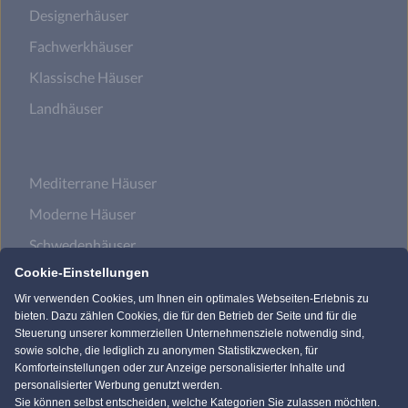
Designerhäuser
Fachwerkhäuser
Klassische Häuser
Landhäuser
Mediterrane Häuser
Moderne Häuser
Schwedenhäuser
Cookie-Einstellungen
Skandinavische Häuser
Wir verwenden Cookies, um Ihnen ein optimales Webseiten-Erlebnis zu
bieten. Dazu zählen Cookies, die für den Betrieb der Seite und für die
Steuerung unserer kommerziellen Unternehmensziele notwendig sind,
Satteldachhäuser
sowie solche, die lediglich zu anonymen Statistikzwecken, für
Komforteinstellungen oder zur Anzeige personalisierter Inhalte und
Flachdachhäuser
personalisierter Werbung genutzt werden.
Sie können selbst entscheiden, welche Kategorien Sie zulassen möchten.