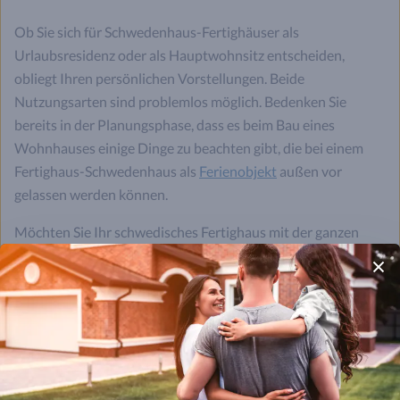
Ob Sie sich für Schwedenhaus-Fertighäuser als
Urlaubsresidenz oder als Hauptwohnsitz entscheiden,
obliegt Ihren persönlichen Vorstellungen. Beide
Nutzungsarten sind problemlos möglich. Bedenken Sie
bereits in der Planungsphase, dass es beim Bau eines
Wohnhauses einige Dinge zu beachten gibt, die bei einem
Fertighaus-Schwedenhaus als
Ferienobjekt
außen vor
gelassen werden können.
Möchten Sie Ihr schwedisches Fertighaus mit der ganzen
Familie beziehen und ganzjährig im Holzhaus leben, sollten
Sie für eine adäquate
Dämmung mit natürlichen Materialien
sorgen. Auch die Raumaufteilung und die
Gesamtwohnfläche sind Faktoren, die Sie in Bezug auf die
Nutzung betrachten und abwägen sollten. Für ein
Ferienhaus sind 40 bis 60 qm ausreichend. Um ein
Schwedenhaus-Fertighaus mit der ganzen Familie zu