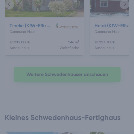
Vorheriges
Näch
Haus
Haus
Tineke (KfW-Effizienzhaus 40 EE)
Heidi (KfW-Effizienzhaus 40 EE)
Dammann-Haus
Dammann-Haus
ab 212.000 €
146 m²
ab 227.700 €
Ausbauhaus
Wohnfläche
Ausbauhaus
Weitere Schwedenhäuser anschauen
Kleines Schwedenhaus-Fertighaus