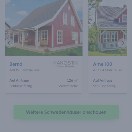
Vorheriges
Näch
Haus
Haus
Bernd
Arne 100
AKOST Holzhäuser
AKOST Holzhäuser
Auf Anfrage
126 m²
Auf Anfrage
Schlüsselfertig
Wohnfläche
Schlüsselfertig
Weitere Schwedenhäuser anschauen