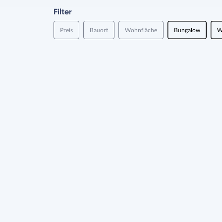
Filter
Preis
Bauort
Wohnfläche
Bungalow
W