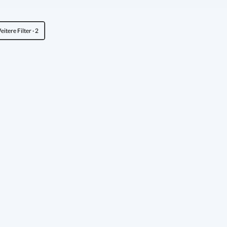
eitere Filter
· 2