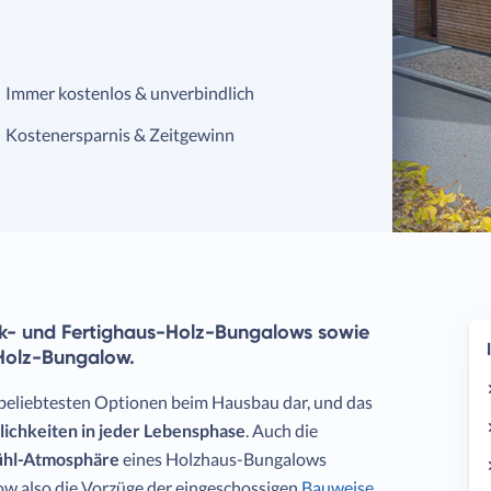
Immer kostenlos & unverbindlich
Kostenersparnis & Zeitgewinn
ock- und Fertighaus-Holz-Bungalows sowie
 Holz-Bungalow.
 beliebtesten Optionen beim Hausbau dar, und das
lichkeiten
in jeder Lebensphase
. Auch die
hl-Atmosphäre
eines Holzhaus-Bungalows
ow also die Vorzüge der eingeschossigen
Bauweise