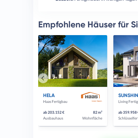
Empfohlene Häuser für S
Vorheriges
Haus
HELA
Haas Fertigbau
Living Ferti
ab 203.152 €
82 m²
ab 359.958 
Ausbauhaus
Wohnfläche
Schlüsselfer