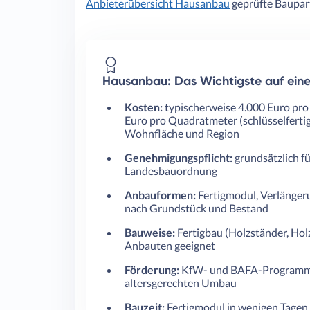
Anbieterübersicht Hausanbau
geprüfte Baupart
Hausanbau: Das Wichtigste auf eine
Kosten:
typischerweise 4.000 Euro pro 
Euro pro Quadratmeter (schlüsselfertig
Wohnfläche und Region
Genehmigungspflicht:
grundsätzlich f
Landesbauordnung
Anbauformen:
Fertigmodul, Verlängeru
nach Grundstück und Bestand
Bauweise:
Fertigbau (Holzständer, Hol
Anbauten geeignet
Förderung:
KfW- und BAFA-Programme
altersgerechten Umbau
Bauzeit:
Fertigmodul in wenigen Tagen