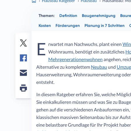
Hausbau Ratgeber
Hausbau
Hausanbau: Mög
Themen:
Definition
Baugenehmigung
Baure
Kosten
Förderungen
Planung in 7 Schritten
E
rwartet man Nachwuchs, plant einen
Win
Twitter
Wohnraums, benötigt ein zusätzliches
Ho
Mehrgenerationenwohnen
angehen, reich
Facebook
Alternative zu komplettem
Neubau
und
Umzug
Hauserweiterung, Wohnraumerweiterung oder
E-
entsteht.
mail
Seite
In diesem Ratgeber erfahren Sie, welche Mögli
drucken
Sie einkalkulieren müssen und was Sie zu Baug
gehen auf die verschiedenen Anbauformen ein,
klassischen massiven Seitenanbau bis zur Aufs
eine belastbare Grundlage für Ihr Projekt haben