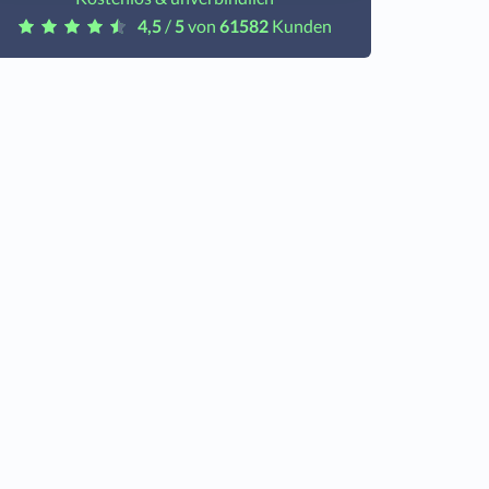
4,5
/
5
von
61582
Kunden