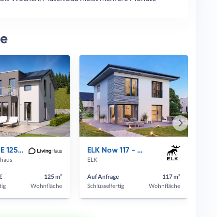
ie
Nächstes
Haus
SUNSHINE 125 V4
ELK Now 117 - Walmdach
ghaus
ELK
€
125 m²
Auf Anfrage
117 m²
tig
Wohnfläche
Schlüsselfertig
Wohnfläche