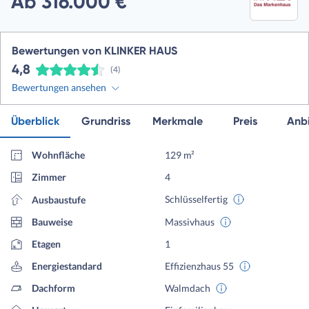
Ab 316.000 €
Bewertungen von KLINKER HAUS
4,8
(4)
Bewertungen ansehen
Überblick
Grundriss
Merkmale
Preis
Anbi
Wohnfläche
129 m²
Zimmer
4
Schlüsselfertig
Ausbaustufe
Bauweise
Massivhaus
Etagen
1
Energiestandard
Effizienzhaus 55
Dachform
Walmdach