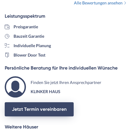
Alle Bewertungen ansehen
Grundstücke ran gekommen
wären. Wir haben nach
Leistungsspektrum
Unterschrift schnell
mitbekommen, wie dort der
Preisgarantie
läuft. Es warteten auf uns;
Bauzeit Garantie
versteckte Kosten, keine
Individuelle Planung
Transparenz, sittenwidrige
Verträge und vieles Schlechte
Blower Door Test
mehr. Es war wie ein Fass o
Boden. Man sagte uns am En
Persönliche Beratung für Ihre individuellen Wünsche
als wir uns trennten, dass u
Ansprüche für den Ihre
Finden Sie jetzt Ihren Ansprechpartner
Haustypen viel zu hoch und
KLINKER HAUS
individuell waren und man h
uns niemals als Kunden unte
Vertrag nehmen dürfen. Ha
Jetzt Termin vereinbaren
sie aber, da der Vertrieb so
geldgierig ist, dass weitestg
Weitere Häuser
alles mitgenommen wird. Dank