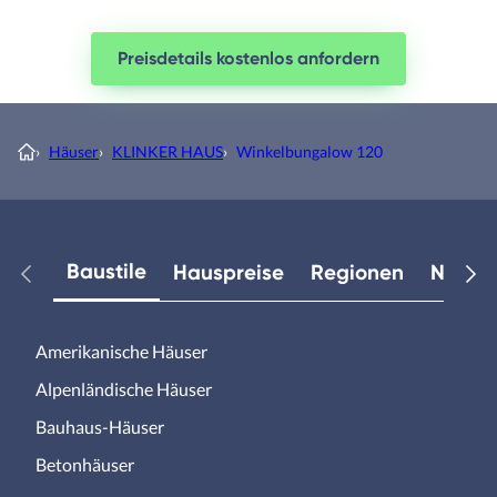
Preisdetails kostenlos anfordern
›
Häuser
›
KLINKER HAUS
›
Winkelbungalow 120
Baustile
Hauspreise
Regionen
Neuest
Amerikanische Häuser
Alpenländische Häuser
Bauhaus-Häuser
Betonhäuser