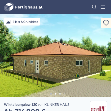
Fertighaus
Logo
Anmelden
Bilder & Grundrisse
Winkelbungalow 120
von
KLINKER HAUS