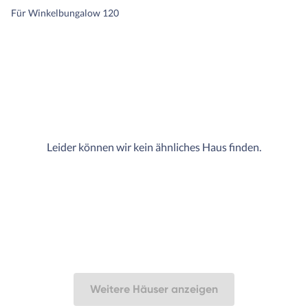
es sogar weniger als der erst
Für Winkelbungalow 120
Bauvertrag und unsere
Bausachverständigen waren
mehr als happy. Wir auch, w
hatten keine überraschten
Kosten mehr, ein Budget üb
und konnten somit zügig mit
Außenanlage starten. Darau
entstand Haus und Garten m
Leider können wir kein ähnliches Haus finden.
Herz.
Weitere Häuser anzeigen