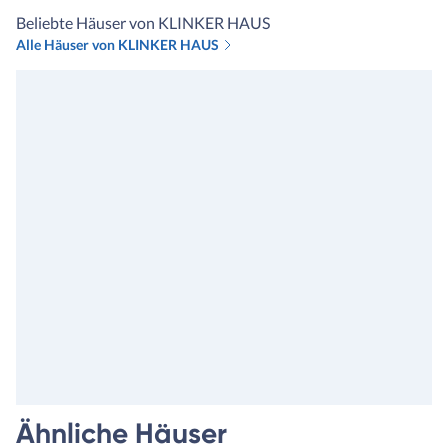
unserm Finanzierer sind wir
Beliebte Häuser von KLINKER HAUS
bei Klinkerhaus gelandet. Hi
Alle Häuser von KLINKER HAUS
haben wir vor Unterschrift
bereits alles prüfen und
besprechen können und hier
wurde uns bewusst, wieviel 
man sich nehmen sollte am
Anfang um alle Wünsche
abzufragen und uns somit ei
konkretes und korrektes An
nach unseren Vorstellungen
machen zu können. Da hieß 
nicht,: und nun hätten wir g
noch 10T Euro dafür und 7T
hierfür, wie zuvor. Auch hab
den Ihre Häuser von vornhe
gleich eine bessere Qualität,
höheren Standard und
Ausstattung etc. Und der H
Ähnliche Häuser
kommt nicht; Am Ende koste