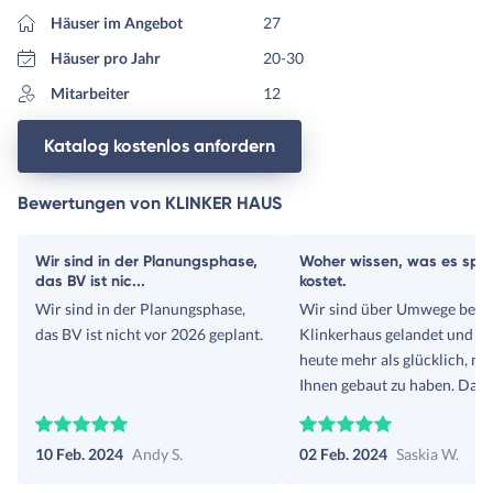
Häuser im Angebot
27
Häuser pro Jahr
20-30
Mitarbeiter
12
Katalog kostenlos anfordern
Bewertungen von KLINKER HAUS
Wir sind in der Planungsphase,
Woher wissen, was es spä
das BV ist nic...
kostet.
Wir sind in der Planungsphase,
Wir sind über Umwege bei
das BV ist nicht vor 2026 geplant.
Klinkerhaus gelandet und si
heute mehr als glücklich, mi
Ihnen gebaut zu haben. Dam
waren wir erst bei einer
namenhaften Franchise-
10 Feb. 2024
Andy S.
02 Feb. 2024
Saskia W.
Baufirma, da wir sonst (so
dachten wir) nicht an die