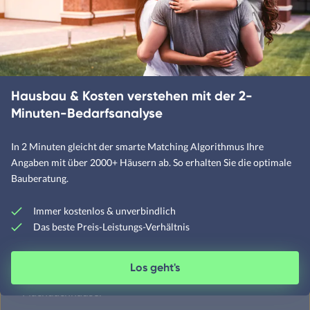
Designerhäuser
Fachwerkhäuser
Klassische Häuser
Landhäuser
Hausbau & Kosten verstehen mit der 2-
Minuten-Bedarfsanalyse
Mediterrane Häuser
In 2 Minuten gleicht der smarte Matching Algorithmus Ihre
Angaben mit über 2000+ Häusern ab. So erhalten Sie die optimale
Moderne Häuser
Bauberatung.
Schwedenhäuser
Skandinavische Häuser
Immer kostenlos & unverbindlich
Das beste Preis-Leistungs-Verhältnis
Los geht's
Satteldachhäuser
Flachdachhäuser