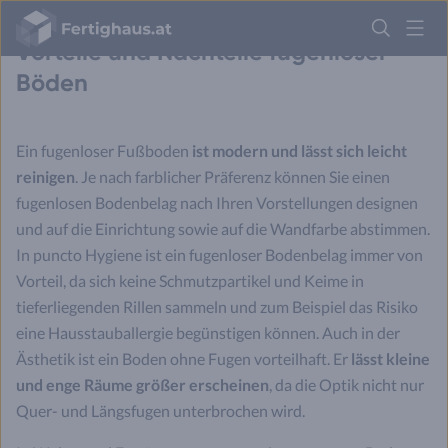
Fertighaus
Logo
Vorteile und Nachteile fugenloser
Böden
Anmelden
Ein fugenloser Fußboden
ist modern und lässt sich leicht
reinigen
. Je nach farblicher Präferenz können Sie einen
fugenlosen Bodenbelag nach Ihren Vorstellungen designen
und auf die Einrichtung sowie auf die Wandfarbe abstimmen.
In puncto Hygiene ist ein fugenloser Bodenbelag immer von
Vorteil, da sich keine Schmutzpartikel und Keime in
tieferliegenden Rillen sammeln und zum Beispiel das Risiko
eine Hausstauballergie begünstigen können. Auch in der
Ästhetik ist ein Boden ohne Fugen vorteilhaft. Er
lässt kleine
und enge Räume größer erscheinen
, da die Optik nicht nur
Quer- und Längsfugen unterbrochen wird.