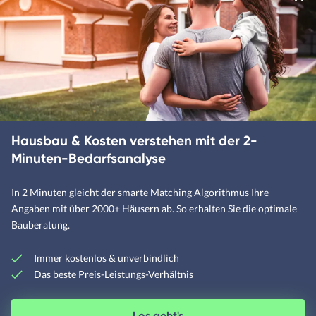
Satteldachhäuser
Flachdachhäuser
Walmdachhäuser
Pultdachhäuser
Hausbau & Kosten verstehen mit der 2-
Minuten-Bedarfsanalyse
In 2 Minuten gleicht der smarte Matching Algorithmus Ihre
Unternehmen
Angaben mit über 2000+ Häusern ab. So erhalten Sie die optimale
Bauberatung.
Über Fertighaus.de
FAQ
Immer kostenlos & unverbindlich
Das beste Preis-Leistungs-Verhältnis
Sitemap
Los geht's