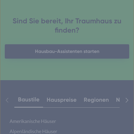
Sind Sie bereit, Ihr Traumhaus zu
finden?
Hausbau-Assistenten starten
Baustile
Hauspreise
Regionen
Neuest
Amerikanische Häuser
Alpenländische Häuser