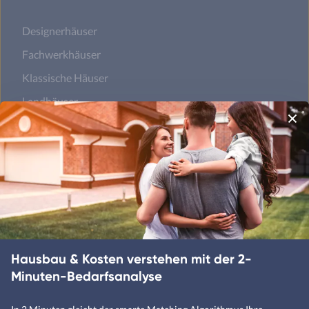
Designerhäuser
Fachwerkhäuser
Klassische Häuser
Landhäuser
Mediterrane Häuser
Moderne Häuser
Schwedenhäuser
Skandinavische Häuser
Hausbau & Kosten verstehen mit der 2-
Minuten-Bedarfsanalyse
Satteldachhäuser
Flachdachhäuser