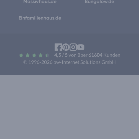
Massivhaus.de
Bungalow.de
Einfamilienhaus.de
Facebook
Pinterest
Instagram
YouTube
4,5
/
5
von über
61604
Kunden
© 1996-2026 pw-Internet Solutions GmbH