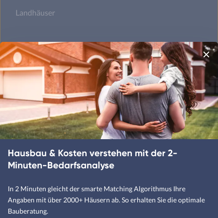
Landhäuser
Mediterrane Häuser
Moderne Häuser
Schwedenhäuser
Skandinavische Häuser
Satteldachhäuser
Hausbau & Kosten verstehen mit der 2-
Flachdachhäuser
Minuten-Bedarfsanalyse
Walmdachhäuser
In 2 Minuten gleicht der smarte Matching Algorithmus Ihre
Pultdachhäuser
Angaben mit über 2000+ Häusern ab. So erhalten Sie die optimale
Bauberatung.