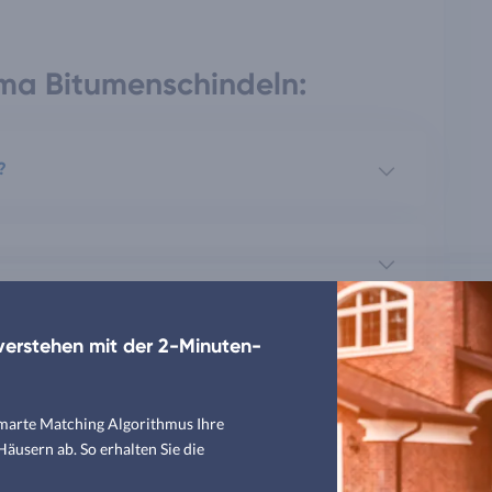
ma Bitumenschindeln:
?
erstehen mit der 2-Minuten-
chindeln?
smarte Matching Algorithmus Ihre
usern ab. So erhalten Sie die