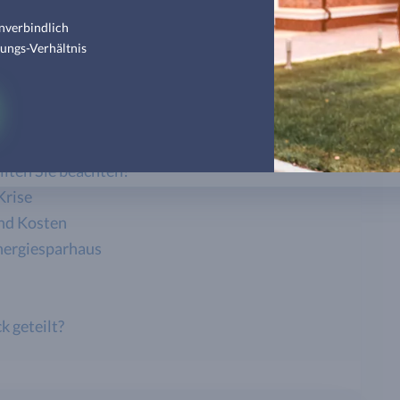
nverbindlich
em Ratgeber
tungs-Verhältnis
Bausparen ab 2021
teckte Sparpotenziale nutzen
llten Sie beachten!
Krise
nd Kosten
Energiesparhaus
k geteilt?