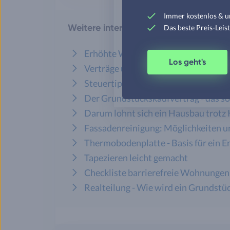
Immer kostenlos & u
Weitere interessant Artikel aus unser
Das beste Preis-Leis
Erhöhte Wohnungsbauprämie beim 
Los geht's
Verträge um den Fertighauskauf
Steuertipps zum Eigenheimbau: Vers
Der Grundstückskaufvertrag - das so
Darum lohnt sich ein Hausbau trotz 
Fassadenreinigung: Möglichkeiten u
Thermobodenplatte - Basis für ein 
Tapezieren leicht gemacht
Checkliste barrierefreie Wohnungen
Realteilung - Wie wird ein Grundstüc