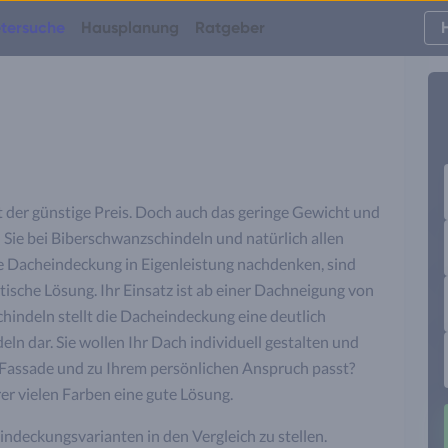
arker Hitze nicht klebrig wird.
tersuche
Hausplanung
Ratgeber
st der günstige Preis. Doch auch das geringe Gewicht und
 Sie bei Biberschwanzschindeln und natürlich allen
e Dacheindeckung in Eigenleistung nachdenken, sind
ische Lösung. Ihr Einsatz ist ab einer Dachneigung von
Schindeln stellt die Dacheindeckung eine deutlich
eln dar. Sie wollen Ihr Dach individuell gestalten und
r Fassade und zu Ihrem persönlichen Anspruch passt?
r vielen Farben eine gute Lösung.
 Eindeckungsvarianten in den Vergleich zu stellen.