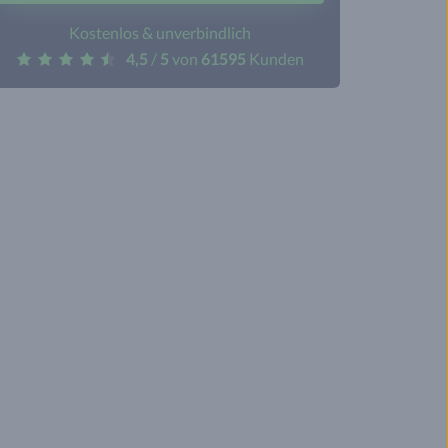
Kostenlos & unverbindlich
4,5
/
5
von
61595
Kunden