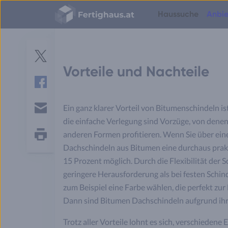
gleichzeitig dafür sorgt, dass das Bitumen bei st
Fertighaus
Haussuche
Anbie
Logo
Häuser
Häuser
Bauweisen
Planung
S
Hausbau
Grundstück
Finanzierung & Kosten
Energiesparen
Grundrisse
e
Anbieterauswahl
Einfamilienhäuser
Fertighäuser
Hauspreise
Jetzt bauen oder warten?
Richtwerte für Grundstücke
Was kostet ein Haus?
Twitter
r
Vorteile und Nachteile
Gesetze & Versicherungen
Zweifamilienhäuser
Massivhäuser
Spartipps
Richtwerte für Raumgrößen
Tipps für kleine Grundstücke
Nebenkosten beim Hausbau
v
Einzug & Wohnen
Doppelhäuser
Blockhäuser
Ausbaustufen
Grundrissplaner im Vergleich
Hausbau in Hanglage
Hausangebote vergleichen
i
Smart Home
Facebook
Mehrfamilienhäuser
Holzhäuser
Energiestandards
Treppe berechnen
Grundstückserschließung
Haus bauen oder kaufen?
c
Hausbau-Erfahrungen
Stadtvillen
Modulhäuser
Baustile
Bodenplatte Möglichkeiten
Bodenklassen erklärt
Eigenleistung Ersparnis
Ein ganz klarer Vorteil von Bitumenschindeln i
e
Bungalows
Containerhäuser
Grundrisse
E-
s
die einfache Verlegung sind Vorzüge, von denen
mail
Tiny Houses
Hausbau-Assistent
anderen Formen profitieren. Wenn Sie über ein
Alle Haustypen
Hausbau News
Seite
Dachschindeln aus Bitumen eine durchaus prakt
drucken
Budgetrechner
15 Prozent möglich. Durch die Flexibilität der 
Finanzierungsrechner
geringere Herausforderung als bei festen Schind
zum Beispiel eine Farbe wählen, die perfekt zu
Dann sind Bitumen Dachschindeln aufgrund ihre
Trotz aller Vorteile lohnt es sich, verschiedene