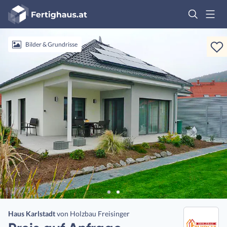
Fertighaus
Logo
Anmelden
Bilder & Grundrisse
Haus Karlstadt
von
Holzbau Freisinger