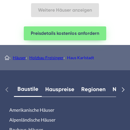
Weitere Häuser anzeigen
Preisdetails kostenlos anfordern
›
Häuser
›
Holzbau Freisinger
›
Haus Karlstadt
Baustile
Hauspreise
Regionen
Neuest
Amerikanische Häuser
Alpenländische Häuser
Bauhaus-Häuser