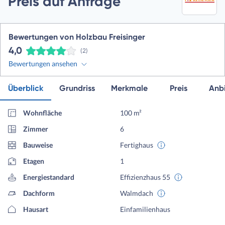
Preis auf Anfrage
Bewertungen von Holzbau Freisinger
4,0
(2)
Bewertungen ansehen
Überblick
Grundriss
Merkmale
Preis
Anbi
Wohnfläche
100 m²
Zimmer
6
Bauweise
Fertighaus
Etagen
1
Energiestandard
Effizienzhaus 55
Dachform
Walmdach
Hausart
Einfamilienhaus