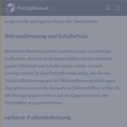
Fertighaus
variieren die Stärke und der Trittschall. In Fertighäusern und
Logo
Altbauten mit Holzdeckenaufbau ist die Schallübertragung
aufgrund der geringeren Masse der Decke höher.
Anmelden
Wärmedämmung und Schallschutz
Bei beiden Bodenschichten handelt es sich um wichtige
Aufbauten, die zum einen gegen Kälte und zum anderen
gegen Gehschall und Schallbrücken helfen. Je nach
Untergrund ist ist eine Dampfbremse nötig, ehe Sie die
Trittschalldämmung und die Wärmedämmung einbringen.
Hier gibt es eine große Auswahl an Dämmstoffen, sodass Sie
die Verlegung ganz einfach auf die Gegebenheiten des
Rohbodens anpassen können.
optional: Fußbodenheizung