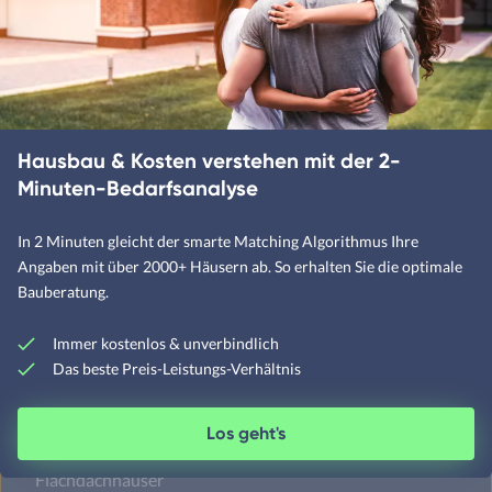
Designerhäuser
Fachwerkhäuser
Klassische Häuser
Landhäuser
Hausbau & Kosten verstehen mit der 2-
Minuten-Bedarfsanalyse
Mediterrane Häuser
In 2 Minuten gleicht der smarte Matching Algorithmus Ihre
Angaben mit über 2000+ Häusern ab. So erhalten Sie die optimale
Moderne Häuser
Bauberatung.
Schwedenhäuser
Immer kostenlos & unverbindlich
Skandinavische Häuser
Das beste Preis-Leistungs-Verhältnis
Los geht's
Satteldachhäuser
Flachdachhäuser