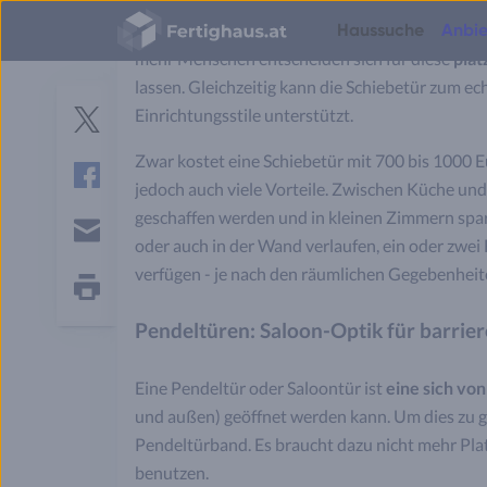
Fertighaus
Seit einigen Jahren sind Schiebetüren zum gr
Haussuche
Anbie
Logo
mehr Menschen entscheiden sich für diese
plat
lassen. Gleichzeitig kann die Schiebetür zum 
Häuser
Häuser
Bauweisen
Planung
S
Hausbau
Grundstück
Finanzierung & Kosten
Energiesparen
Einrichtungsstile unterstützt.
Grundrisse
e
Anbieterauswahl
Einfamilienhäuser
Fertighäuser
Hauspreise
Jetzt bauen oder warten?
Richtwerte für Grundstücke
Was kostet ein Haus?
Twitter
r
Gesetze & Versicherungen
Zweifamilienhäuser
Massivhäuser
Spartipps
Richtwerte für Raumgrößen
Tipps für kleine Grundstücke
Nebenkosten beim Hausbau
Zwar kostet eine Schiebetür mit 700 bis 1000 Eu
v
Einzug & Wohnen
Doppelhäuser
Blockhäuser
Ausbaustufen
Grundrissplaner im Vergleich
Hausbau in Hanglage
Hausangebote vergleichen
jedoch auch viele Vorteile. Zwischen Küche un
i
Smart Home
Facebook
Mehrfamilienhäuser
Holzhäuser
Energiestandards
Treppe berechnen
Grundstückserschließung
Haus bauen oder kaufen?
c
geschaffen werden und in kleinen Zimmern spar
Hausbau-Erfahrungen
Stadtvillen
Modulhäuser
Baustile
Bodenplatte Möglichkeiten
Bodenklassen erklärt
Eigenleistung Ersparnis
e
oder auch in der Wand verlaufen, ein oder zwei 
Bungalows
Containerhäuser
Grundrisse
E-
s
verfügen - je nach den räumlichen Gegebenheit
mail
Tiny Houses
Hausbau-Assistent
Alle Haustypen
Hausbau News
Seite
drucken
Pendeltüren: Saloon-Optik für barrie
Budgetrechner
Finanzierungsrechner
Eine Pendeltür oder Saloontür ist
eine sich von
und außen) geöffnet werden kann. Um dies zu g
Pendeltürband. Es braucht dazu nicht mehr Platz
benutzen.