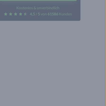
Kostenlos & unverbindlich
4,5
/
5
von
61586
Kunden