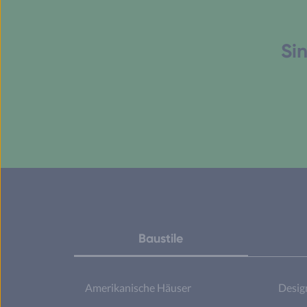
Sin
Baustile
Amerikanische Häuser
Desig