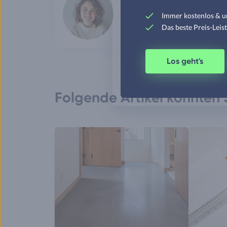
Clara verfügt durch ihr abgeschl
Immer kostenlos & u
Berufserfahrung über sämtliche 
Das beste Preis-Leis
Mehr lesen
Los geht's
Folgende Artikel könnten S