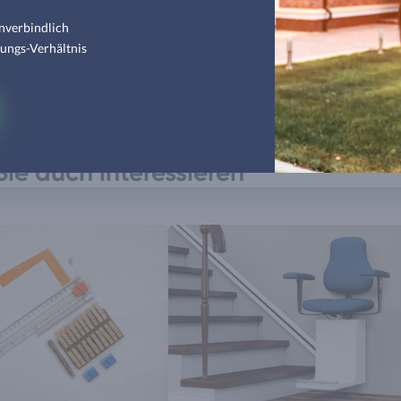
ossenes Architekturstudium, gefolgt von einer mehrjährigen
nverbindlich
Expertise bezüglich Bauwesen und Bauweisen.
tungs-Verhältnis
ie auch interessieren