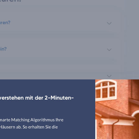
üren?
in?
erstehen mit der 2-Minuten-
smarte Matching Algorithmus Ihre
usern ab. So erhalten Sie die
itektur & Autorin – Fachgebiet Architektur