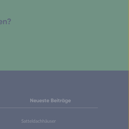
den?
Neueste Beiträge
Satteldachhäuser