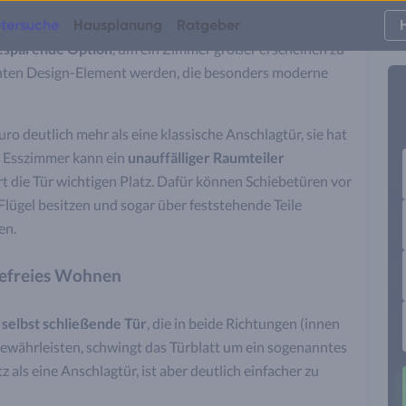
ößten Konkurrenten der Anschlagtür geworden. Immer
tersuche
Hausplanung
Ratgeber
zsparende Option
, um ein Zimmer größer erscheinen zu
echten Design-Element werden, die besonders moderne
ro deutlich mehr als eine klassische Anschlagtür, sie hat
d Esszimmer kann ein
unauffälliger Raumteiler
t die Tür wichtigen Platz. Dafür können Schiebetüren vor
Flügel besitzen und sogar über feststehende Teile
en.
refreies Wohnen
 selbst schließende Tür
, die in beide Richtungen (innen
ewährleisten, schwingt das Türblatt um ein sogenanntes
 als eine Anschlagtür, ist aber deutlich einfacher zu