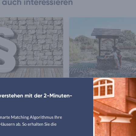
auch interessieren
Gesetze 2023
Brunnen bauen
erstehen mit der 2-Minuten-
zu aktuellen Förderungen &
Brunnen bohren lassen: Kosten 
riften lesen
Vorteile
smarte Matching Algorithmus Ihre
usern ab. So erhalten Sie die