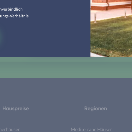
nverbindlich
tungs-Verhältnis
d Sie bereit, Ihr Traumhaus zu fin
Hausbau-Assistenten starten
Hauspreise
Regionen
nerhäuser
Mediterrane Häuser