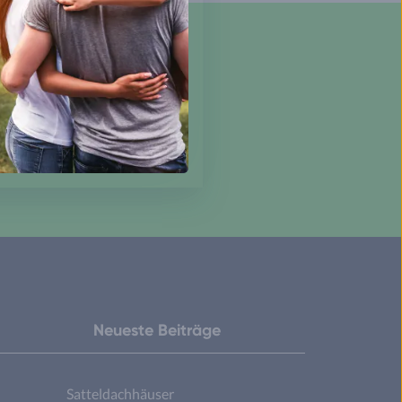
den?
Neueste Beiträge
Satteldachhäuser