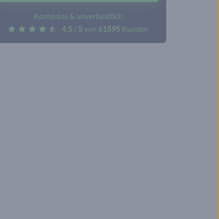
Kostenlos & unverbindlich
4,5
/
5
von
61595
Kunden