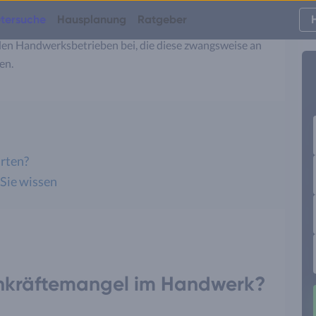
des Deutschen Handwerks auch 2023 als Kernproblem
tersuche
Hausplanung
Ratgeber
ade in Verbindung mit letzterem Punkt tragen gestiegene
en Handwerksbetrieben bei, die diese zwangsweise an
en.
arten?
 Sie wissen
hkräftemangel im Handwerk?