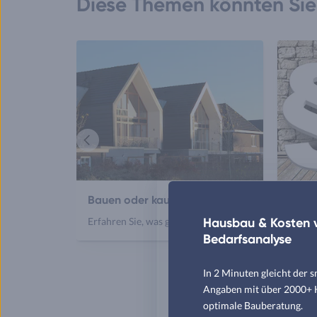
Diese Themen könnten Sie 
Vorheriger
Artikel
Bauen oder kaufen?
Bau-
Hausbau & Kosten v
Erfahren Sie, was günstiger ist
Alles 
Bedarfsanalyse
Vorsch
In 2 Minuten gleicht der 
Angaben mit über 2000+ Hä
optimale Bauberatung.