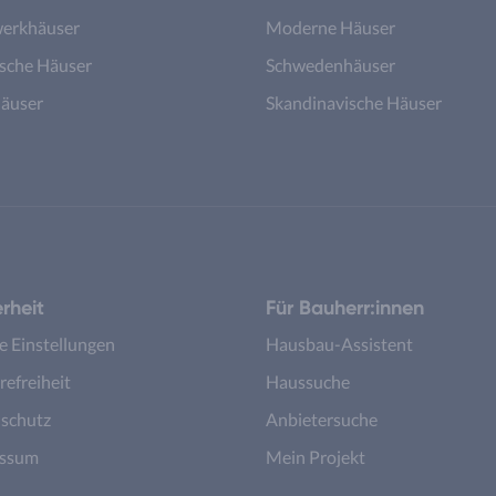
erkhäuser
Moderne Häuser
ische Häuser
Schwedenhäuser
äuser
Skandinavische Häuser
rheit
Für Bauherr:innen
e Einstellungen
Hausbau-Assistent
refreiheit
Haussuche
schutz
Anbietersuche
essum
Mein Projekt