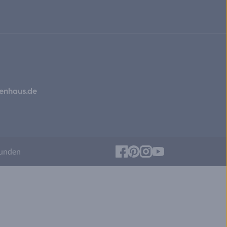
ienhaus.de
Facebook
Pinterest
Instagram
YouTube
unden