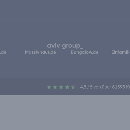
.de
Massivhaus.de
Bungalow.de
Einfamil
4,5
/
5
von über
61595
K