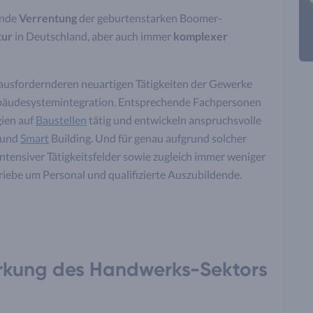
ende
Verrentung
der geburtenstarken Boomer-
tur
in Deutschland, aber auch immer
komplexer
rausfordernderen neuartigen Tätigkeiten der Gewerke
Gebäudesystemintegration. Entsprechende Fachpersonen
gien auf
Baustellen
tätig und entwickeln anspruchsvolle
und
Smart
Building. Und für genau aufgrund solcher
intensiver Tätigkeitsfelder sowie zugleich immer weniger
be um Personal und qualifizierte Auszubildende.
ärkung des Handwerks-Sektors