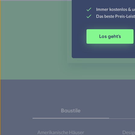
Immer kostenlos & u
Das beste Preis-Leis
Sin
Los geht's
Baustile
Amerikanische Häuser
Desig