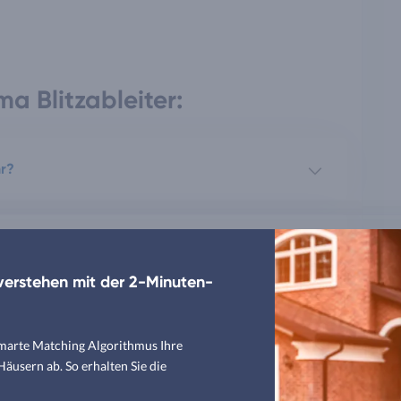
a Blitzableiter:
hr?
erstehen mit der 2-Minuten-
smarte Matching Algorithmus Ihre
usern ab. So erhalten Sie die
itzableiter?