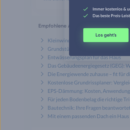
Immer kostenlos & u
Das beste Preis-Leis
Empfohlene Artikel aus unserem Ratg
Los geht's
Kleinwindkraftanlagen - ein lohnen
Grundstücke begradigen - das müsse
Entwässerungsplan für das Haus
Das Gebäudeenergiegesetz (GEG): Wa
Die Energiewende zuhause – fit für d
Kostenlose Grundrissplaner: Vergle
EPS-Dämmung: Kosten, Anwendung, 
Für jeden Bodenbelag die richtige T
Bautechnik: Ihre Fragen beantworte
Mit einem passenden Dach ein Haus