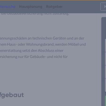
sicherung zum Beispiel Schäden am Dach, am Mauerwerk
tersuche
Hausplanung
Ratgeber
s gelegenen
Carports
übernimmt. Für alle technischen
die Gebäudeversicherung nicht zuständig.
rspannungsschäden an technischen Geräten und an der
u einem Haus- oder Wohnungsbrand, werden Möbel und
enerstattung setzt den Abschluss einer
sicherung nur für Gebäude- und nicht für
aufgebaut