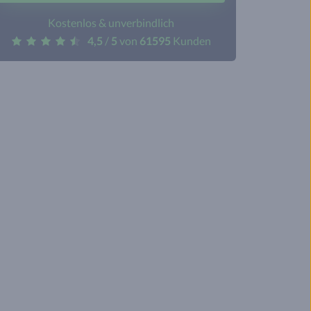
Kostenlos & unverbindlich
4,5
/
5
von
61595
Kunden