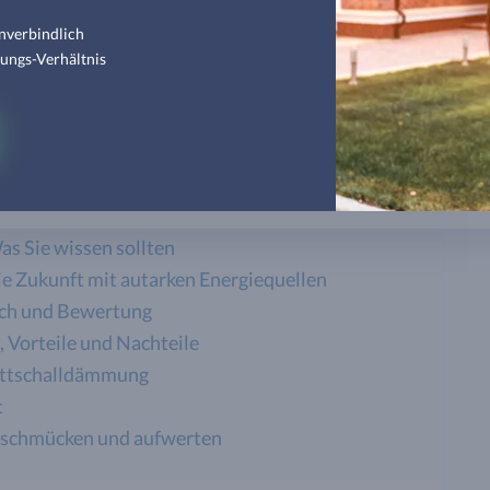
nverbindlich
tungs-Verhältnis
eber
des Investment?
n Sie beachten
s Sie wissen sollten
ie Zukunft mit autarken Energiequellen
ich und Bewertung
Vorteile und Nachteile
rittschalldämmung
t
 schmücken und aufwerten