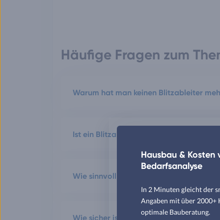
Häufige Fragen zum Them
Warum hat man keinen Blitzableiter me
Ist ein Blitzableiter am Haus Pflicht?
Hausbau & Kosten v
Bedarfsanalyse
Wie sinnvoll ist ein Blitzableiter?
In 2 Minuten gleicht der 
Angaben mit über 2000+ Hä
optimale Bauberatung.
Wie sicher ist man in einem Haus ohne Bl