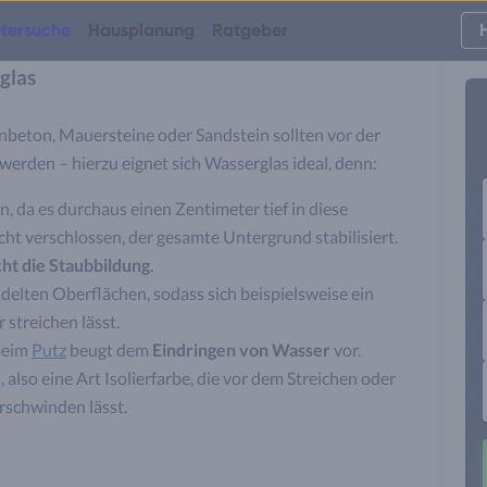
tersuche
Hausplanung
Ratgeber
glas
nbeton, Mauersteine oder Sandstein sollten vor der
erden – hierzu eignet sich Wasserglas ideal, denn:
, da es durchaus einen Zentimeter tief in diese
ht verschlossen, der gesamte Untergrund stabilisiert.
ht die Staubbildung
.
elten Oberflächen, sodass sich beispielsweise ein
 streichen lässt.
beim
Putz
beugt dem
Eindringen von Wasser
vor.
d
, also eine Art Isolierfarbe, die vor dem Streichen oder
schwinden lässt.