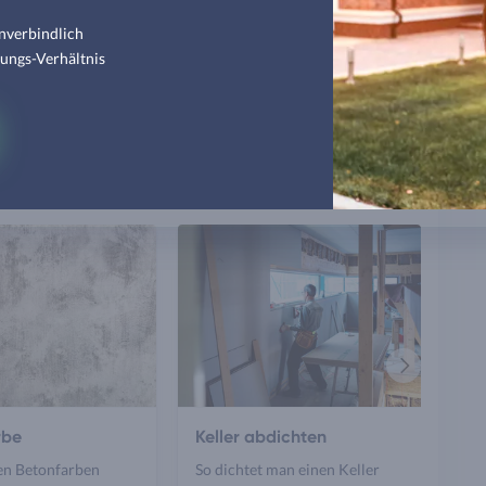
härten?
nverbindlich
tungs-Verhältnis
 auch interessieren
Nächster
Artikel
rbe
Keller abdichten
n Betonfarben
So dichtet man einen Keller