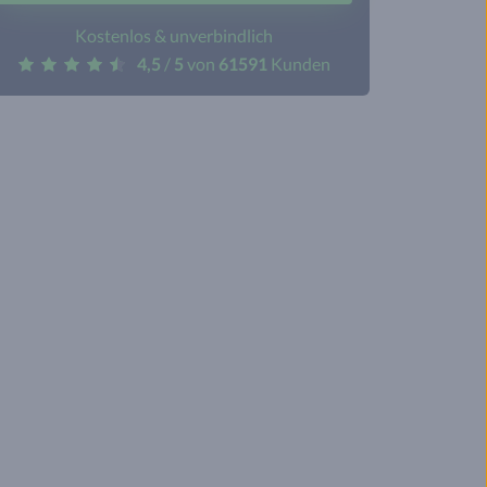
Kostenlos & unverbindlich
4,5
/
5
von
61591
Kunden