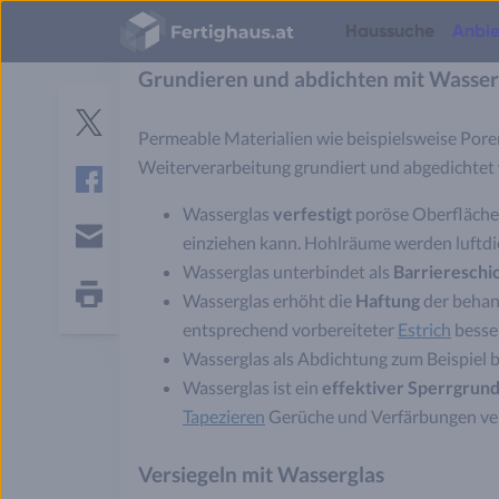
Fertighaus
Fliesen-Kleber
Haussuche
Anbie
Logo
Grundieren und abdichten mit Wasser
Häuser
Häuser
Bauweisen
Planung
S
Hausbau
Grundstück
Finanzierung & Kosten
Energiesparen
Grundrisse
e
Anbieterauswahl
Einfamilienhäuser
Fertighäuser
Hauspreise
Jetzt bauen oder warten?
Richtwerte für Grundstücke
Was kostet ein Haus?
Permeable Materialien wie beispielsweise Pore
Twitter
r
Gesetze & Versicherungen
Zweifamilienhäuser
Massivhäuser
Spartipps
Richtwerte für Raumgrößen
Tipps für kleine Grundstücke
Nebenkosten beim Hausbau
Weiterverarbeitung grundiert und abgedichtet w
v
Einzug & Wohnen
Doppelhäuser
Blockhäuser
Ausbaustufen
Grundrissplaner im Vergleich
Hausbau in Hanglage
Hausangebote vergleichen
i
Smart Home
Facebook
Mehrfamilienhäuser
Holzhäuser
Energiestandards
Treppe berechnen
Grundstückserschließung
Haus bauen oder kaufen?
Wasserglas
verfestigt
poröse Oberflächen
c
Hausbau-Erfahrungen
Stadtvillen
Modulhäuser
Baustile
Bodenplatte Möglichkeiten
Bodenklassen erklärt
Eigenleistung Ersparnis
e
einziehen kann. Hohlräume werden luftdic
Bungalows
Containerhäuser
Grundrisse
E-
s
Wasserglas unterbindet als
Barriereschic
mail
Tiny Houses
Hausbau-Assistent
Wasserglas erhöht die
Haftung
der behand
Alle Haustypen
Hausbau News
Seite
entsprechend vorbereiteter
Estrich
besser
drucken
Budgetrechner
Wasserglas als Abdichtung zum Beispiel 
Finanzierungsrechner
Wasserglas ist ein
effektiver Sperrgrun
Tapezieren
Gerüche und Verfärbungen ver
Versiegeln mit Wasserglas