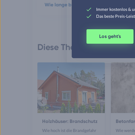
Wie lange braucht Wasserglas zum Aus
Immer kostenlos & u
Das beste Preis-Leis
Los geht's
Diese Themen könnten Sie
Vorheriger
Artikel
Holzhäuser: Brandschutz
Betonfa
Wie hoch ist die Brandgefahr
Wie werde