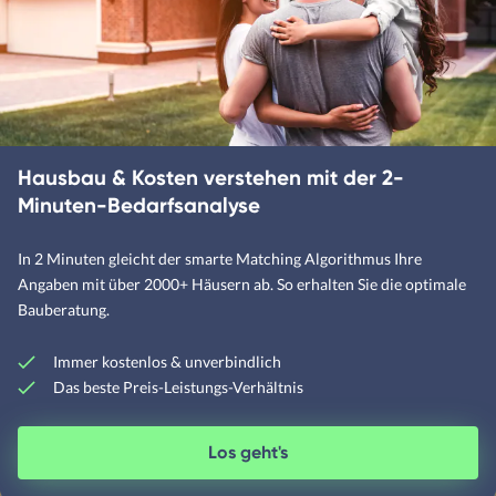
Designerhäuser
Fachwerkhäuser
Klassische Häuser
Hausbau & Kosten verstehen mit der 2-
Landhäuser
Minuten-Bedarfsanalyse
In 2 Minuten gleicht der smarte Matching Algorithmus Ihre
Mediterrane Häuser
Angaben mit über 2000+ Häusern ab. So erhalten Sie die optimale
Bauberatung.
Moderne Häuser
Schwedenhäuser
Immer kostenlos & unverbindlich
Skandinavische Häuser
Das beste Preis-Leistungs-Verhältnis
Los geht's
Satteldachhäuser