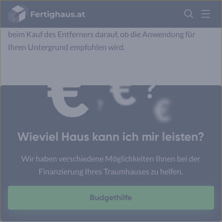
und keine handelsüblichen PU-Schaumentferner
Fertighaus
Logo
verwenden. Um das richtige Produkt zu wählen, achten Sie
beim Kauf des Entferners darauf, ob die Anwendung für
Anmelden
Ihren Untergrund empfohlen wird.
Wieviel Haus kann ich mir leisten?
Wir haben verschiedene Möglichkeiten Ihnen bei der
Finanzierung Ihres Traumhauses zu helfen.
Budgethilfe