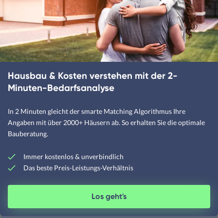
Designerhäuser
Fachwerkhäuser
Klassische Häuser
Hausbau & Kosten verstehen mit der 2-
Landhäuser
Minuten-Bedarfsanalyse
In 2 Minuten gleicht der smarte Matching Algorithmus Ihre
Mediterrane Häuser
Angaben mit über 2000+ Häusern ab. So erhalten Sie die optimale
Moderne Häuser
Bauberatung.
Schwedenhäuser
Immer kostenlos & unverbindlich
Skandinavische Häuser
Das beste Preis-Leistungs-Verhältnis
Los geht's
Satteldachhäuser