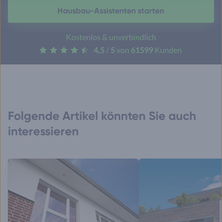
Hausbau-Assistenten starten
Kostenlos & unverbindlich
4,5
/
5
von
61599
Kunden
Folgende Artikel könnten Sie auch
interessieren