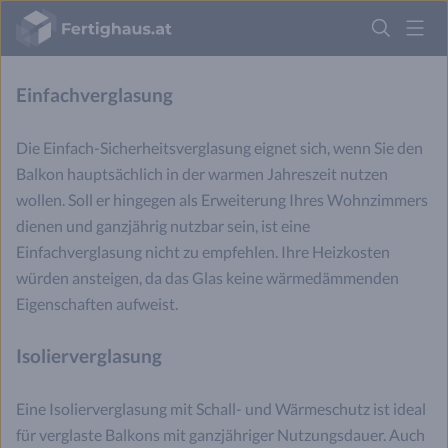
Umbau setzt eine aufwändige Montage unter Beachtung der
Fertighaus
Logo
statischen Gegebenheiten voraus.
Anmelden
Einfachverglasung
Die Einfach-Sicherheitsverglasung eignet sich, wenn Sie den
Balkon hauptsächlich in der warmen Jahreszeit nutzen
wollen. Soll er hingegen als Erweiterung Ihres Wohnzimmers
dienen und ganzjährig nutzbar sein, ist eine
Einfachverglasung nicht zu empfehlen. Ihre Heizkosten
würden ansteigen, da das Glas keine wärmedämmenden
Eigenschaften aufweist.
Isolierverglasung
Eine Isolierverglasung mit Schall- und Wärmeschutz ist ideal
für verglaste Balkons mit ganzjähriger Nutzungsdauer. Auch