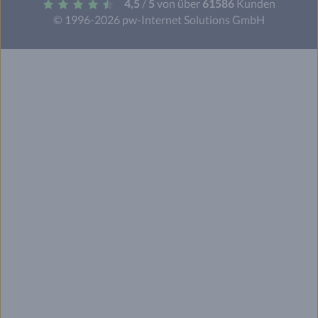
4,5
/
5
von über
61586
Kunden
© 1996-2026 pw-Internet Solutions GmbH