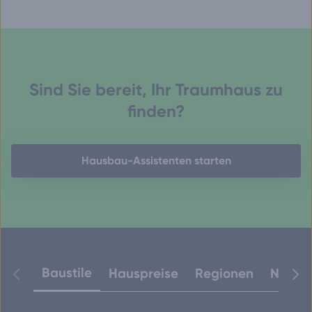
Sind Sie bereit, Ihr Traumhaus zu
finden?
Hausbau-Assistenten starten
Baustile
Hauspreise
Regionen
Neuest