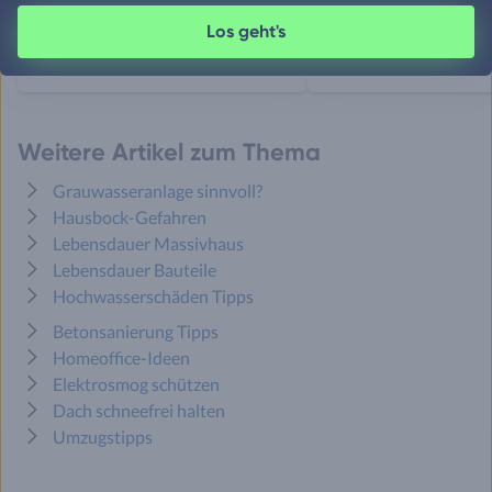
Entdecken Sie Tipps zum
Entdecken Sie 7 Tipps fü
Los geht's
Energiesparen während der
umweltfreundliche
festlichen Adventszeit.
Weihnachtsdekoration z
Weitere Artikel zum Thema
Grauwasseranlage sinnvoll?
Hausbock-Gefahren
Lebensdauer Massivhaus
Lebensdauer Bauteile
Hochwasserschäden Tipps
Betonsanierung Tipps
Homeoffice-Ideen
Elektrosmog schützen
Dach schneefrei halten
Umzugstipps