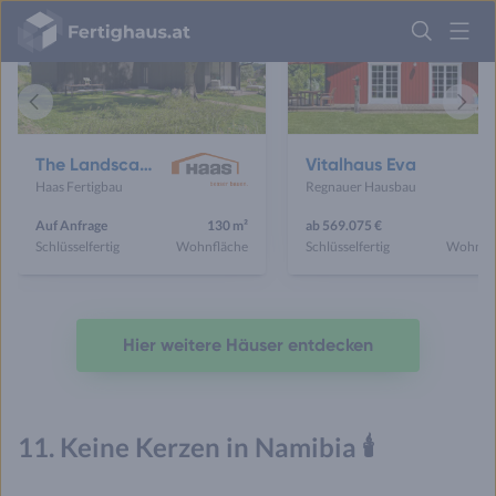
Fertighaus
Logo
Anmelden
Vorheriges
Näch
Haus
Haus
The Landscape House
Vitalhaus Eva
Haas Fertigbau
Regnauer Hausbau
Auf Anfrage
130 m²
ab 569.075 €
15
Schlüsselfertig
Wohnfläche
Schlüsselfertig
Wohnfl
Hier weitere Häuser entdecken
11. Keine Kerzen in Namibia 🕯️