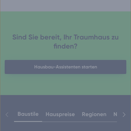
Sind Sie bereit, Ihr Traumhaus zu
finden?
Hausbau-Assistenten starten
Baustile
Hauspreise
Regionen
Neuest