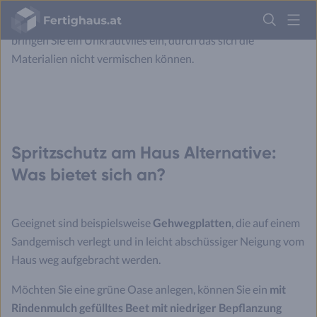
halber Höhe mit grobem Sand auf, ehe Sie eine 40 cm dicke
Fertighaus
Kiesschicht auftragen. Zwischen den beiden Schichten
Logo
bringen Sie ein Unkrautvlies ein, durch das sich die
Materialien nicht vermischen können.
Anmelden
Spritzschutz am Haus Alternative:
Was bietet sich an?
Geeignet sind beispielsweise
Gehwegplatten
, die auf einem
Sandgemisch verlegt und in leicht abschüssiger Neigung vom
Haus weg aufgebracht werden.
Möchten Sie eine grüne Oase anlegen, können Sie ein
mit
Rindenmulch gefülltes Beet mit niedriger Bepflanzung