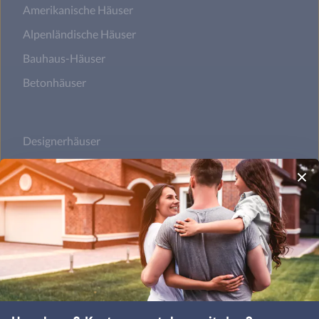
Amerikanische Häuser
Alpenländische Häuser
Bauhaus-Häuser
Betonhäuser
Designerhäuser
Fachwerkhäuser
Klassische Häuser
Landhäuser
Mediterrane Häuser
Moderne Häuser