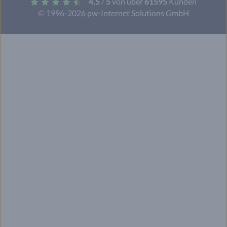
4,5
/
5
von über
61595
Kunden
© 1996-2026 pw-Internet Solutions GmbH