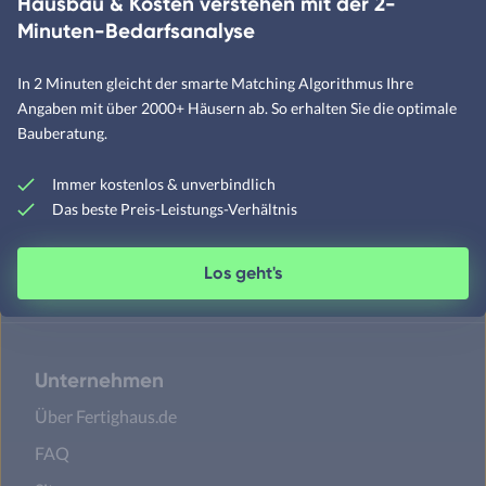
Schwedenhäuser
Hausbau & Kosten verstehen mit der 2-
Minuten-Bedarfsanalyse
Skandinavische Häuser
In 2 Minuten gleicht der smarte Matching Algorithmus Ihre
Angaben mit über 2000+ Häusern ab. So erhalten Sie die optimale
Satteldachhäuser
Bauberatung.
Flachdachhäuser
Immer kostenlos & unverbindlich
Walmdachhäuser
Das beste Preis-Leistungs-Verhältnis
Pultdachhäuser
Los geht's
Unternehmen
Über Fertighaus.de
FAQ