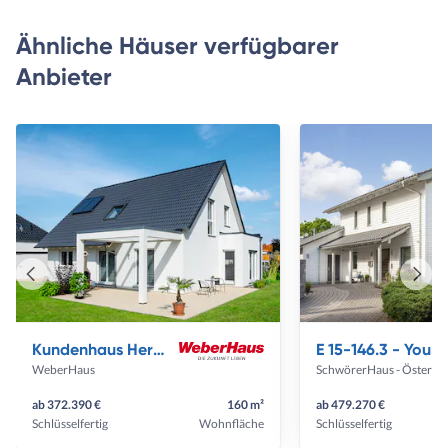
Ähnliche Häuser verfügbarer
Anbieter
Vorheriges
Näch
Haus
Haus
Kundenhaus Herse Balance 300
E 15-146.3 - Young Fa
WeberHaus
Schwö
ab 372.390 €
160 m²
ab 479.270 €
Schlüsselfertig
Wohnfläche
Schlüsselfertig