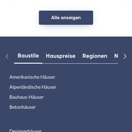
Vorheriges
Näch
Haus
Haus
Alle anzeigen
Baustile
Hauspreise
Regionen
Neuest
Amerikanische Häuser
Alpenländische Häuser
Bauhaus-Häuser
Betonhäuser
Designerhäuser