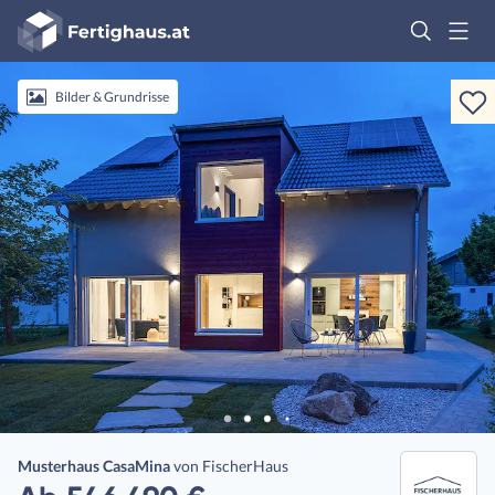
Fertighaus
Logo
Anmelden
Bilder & Grundrisse
Musterhaus CasaMina
von
FischerHaus