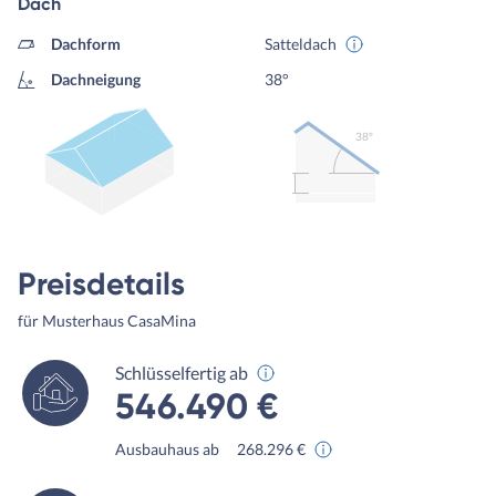
Dach
Dachform
Satteldach
Dachneigung
38°
38º
Preisdetails
für Musterhaus CasaMina
Schlüsselfertig ab
546.490 €
Ausbauhaus ab
268.296 €