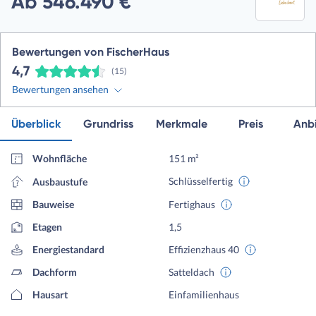
Ab 546.490 €
Bewertungen von FischerHaus
4,7
(15)
Bewertungen ansehen
Überblick
Grundriss
Merkmale
Preis
Anbi
Wohnfläche
151 m²
Schlüsselfertig
Ausbaustufe
Bauweise
Fertighaus
Etagen
1,5
Energiestandard
Effizienzhaus 40
Dachform
Satteldach
Hausart
Einfamilienhaus