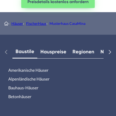
Preisdetails kostenlos anfordern
›
Häuser
›
FischerHaus
›
Musterhaus CasaMina
Baustile
Hauspreise
Regionen
Neuest
Amerikanische Häuser
Alpenländische Häuser
Bauhaus-Häuser
Betonhäuser