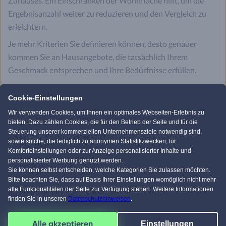
Zuhauses. Ein Einschränken der Wohnfläche hilft, um die
Ergebnisanzahl weiter zu reduzieren und den Vergleich zu
erleichtern.
Je mehr Kriterien Sie definieren können, desto genauer
kommen Sie an Hausangebote, die tatsächlich Ihrem
Geschmack entsprechen und Ihre Bedürfnisse erfüllen.
Ein zu frühzeitiges Einschränken, beispielsweise bei der
Cookie-Einstellungen
Bauweise, kann Ihnen hingegen ebenso tolle Objekte
verwehren. Daher empfehlen wir Ihnen, gerade auch einmal
Wir verwenden Cookies, um Ihnen ein optimales Webseiten-Erlebnis zu
bieten. Dazu zählen Cookies, die für den Betrieb der Seite und für die
Fertighäuser mit Massivhäusern zu vergleichen. Heutzutage
Steuerung unserer kommerziellen Unternehmensziele notwendig sind,
gibt es rein qualitativ kaum noch Unterschiede zwischen
sowie solche, die lediglich zu anonymen Statistikzwecken, für
Komforteinstellungen oder zur Anzeige personalisierter Inhalte und
diesen Bauweisen. Und preislich finden sich bei beiden
personalisierter Werbung genutzt werden.
sowohl günstige, als auch sehr luxuriöse Eigenheime.
Sie können selbst entscheiden, welche Kategorien Sie zulassen möchten.
Bitte beachten Sie, dass auf Basis Ihrer Einstellungen womöglich nicht mehr
alle Funktionalitäten der Seite zur Verfügung stehen. Weitere Informationen
Unser Hausbau-Assistent bringt Sie
finden Sie in unseren
Datenschutzhinweisen
.
noch schneller ans Ziel
Alle akzeptieren
Einstellungen