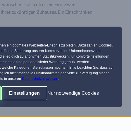
 wünschen – also ob es ein Ein-, Zwei-,
 Ihres zukünftigen Zuhauses. Ein Einschränken
ack entsprechen und Ihre Bedürfnisse erfüllen.
ehren. Daher empfehlen wir Ihnen, gerade auch
en ein optimales Webseiten-Erlebnis zu bieten. Dazu zählen Cookies,
zwischen diesen Bauweisen. Und preislich finden
 und für die Steuerung unserer kommerziellen Unternehmensziele
die lediglich zu anonymen Statistikzwecken, für Komforteinstellungen
ter Inhalte und personalisierter Werbung genutzt werden.
, welche Kategorien Sie zulassen möchten. Bitte beachten Sie, dass auf
glich nicht mehr alle Funktionalitäten der Seite zur Verfügung stehen.
ie in unseren
Datenschutzhinweisen
.
Hausbau-Assistenten. Innerhalb von 3 Minuten
rmen. Hierbei geht es demnach mehr darum,
Einstellungen
Nur notwendige Cookies
 neue Zuhause besprechen. Vorgeplante