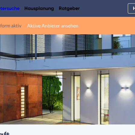
tersuche
Hausplanung
Ratgeber
tform aktiv
Aktive Anbieter ansehen
aft