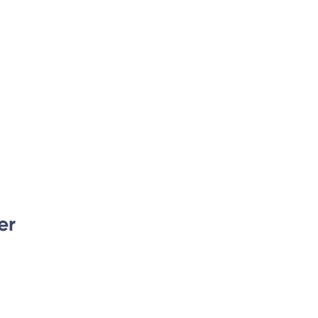
er
Nächstes
Haus