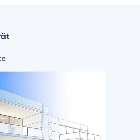
rät
te