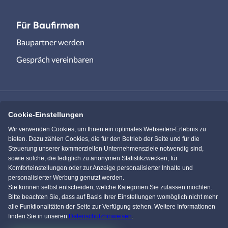
Für Baufirmen
Baupartner werden
Gespräch vereinbaren
Cookie-Einstellungen
Immowelt.de
Bauen.de
Wir verwenden Cookies, um Ihnen ein optimales Webseiten-Erlebnis zu
bieten. Dazu zählen Cookies, die für den Betrieb der Seite und für die
Steuerung unserer kommerziellen Unternehmensziele notwendig sind,
Massivhaus.de
Bungalow.de
sowie solche, die lediglich zu anonymen Statistikzwecken, für
Komforteinstellungen oder zur Anzeige personalisierter Inhalte und
personalisierter Werbung genutzt werden.
Einfamilienhaus.de
Sie können selbst entscheiden, welche Kategorien Sie zulassen möchten.
Bitte beachten Sie, dass auf Basis Ihrer Einstellungen womöglich nicht mehr
alle Funktionalitäten der Seite zur Verfügung stehen. Weitere Informationen
finden Sie in unseren
Datenschutzhinweisen
.