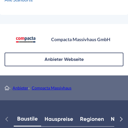
Compacta Massivhaus GmbH
Anbieter Webseite
›
Anbieter
›
Compacta Massivhaus
Baustile
Hauspreise
Regionen
Neuest