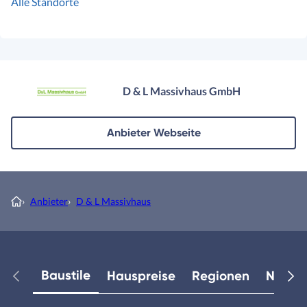
Alle Standorte
D & L Massivhaus GmbH
Anbieter Webseite
›
Anbieter
›
D & L Massivhaus
Baustile
Hauspreise
Regionen
Neuest