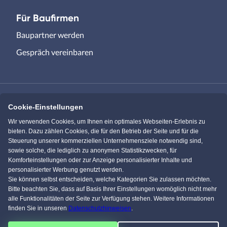
Für Baufirmen
Baupartner werden
Gespräch vereinbaren
Cookie-Einstellungen
Immowelt.de
Bauen.de
Wir verwenden Cookies, um Ihnen ein optimales Webseiten-Erlebnis zu
bieten. Dazu zählen Cookies, die für den Betrieb der Seite und für die
Steuerung unserer kommerziellen Unternehmensziele notwendig sind,
Massivhaus.de
Bungalow.de
sowie solche, die lediglich zu anonymen Statistikzwecken, für
Komforteinstellungen oder zur Anzeige personalisierter Inhalte und
personalisierter Werbung genutzt werden.
Einfamilienhaus.de
Sie können selbst entscheiden, welche Kategorien Sie zulassen möchten.
Bitte beachten Sie, dass auf Basis Ihrer Einstellungen womöglich nicht mehr
alle Funktionalitäten der Seite zur Verfügung stehen. Weitere Informationen
finden Sie in unseren
Datenschutzhinweisen
.
Facebook
Pinterest
Instagram
YouTube