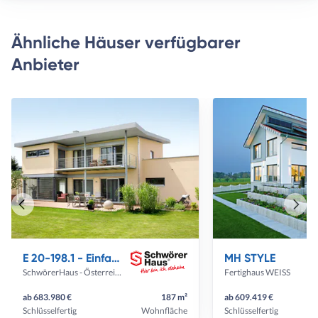
Ähnliche Häuser verfügbarer
Anbieter
Vorheriges
Näch
Haus
Haus
E 20-198.1 - Einfamilienhaus mit Z-Dach
MH STYLE
SchwörerHaus - Österreich
Fertighaus WEISS
ab 683.980 €
187 m²
ab 609.419 €
Schlüsselfertig
Wohnfläche
Schlüsselfertig