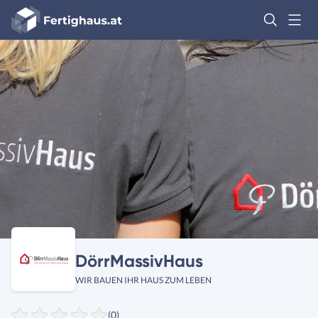
Fertighaus
Logo
Anmelden
DörrMassivHaus
WIR BAUEN IHR HAUS ZUM LEBEN
(0)