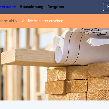
tersuche
Hausplanung
Ratgeber
tform aktiv
Aktive Anbieter ansehen