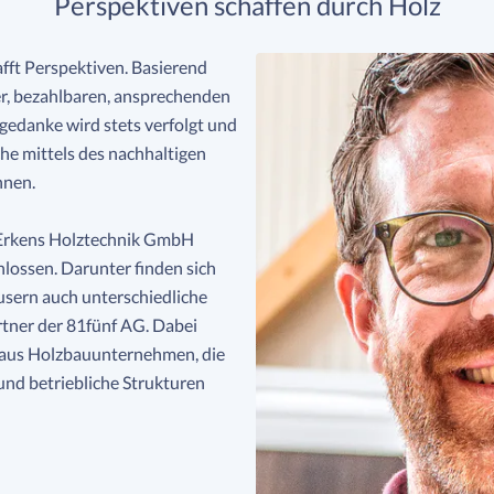
Perspektiven schaffen durch Holz
afft Perspektiven. Basierend
her, bezahlbaren, ansprechenden
edanke wird stets verfolgt und
he mittels des nachhaltigen
nnen.
 Erkens Holztechnik GmbH
hlossen. Darunter finden sich
usern auch unterschiedliche
tner der 81fünf AG. Dabei
k aus Holzbauunternehmen, die
nd betriebliche Strukturen