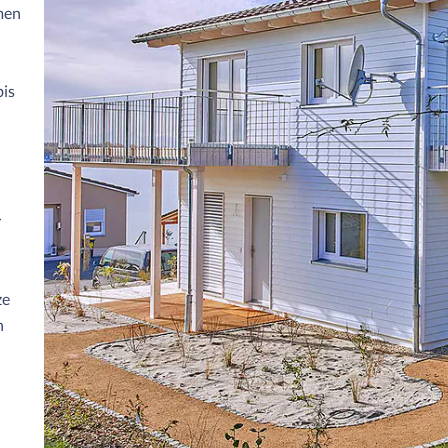
men
bis
r
ze
n