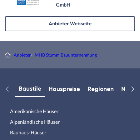
GmbH
Anbieter Webseite
›
Anbieter
›
MHB Stumm Bauunternehmung
Baustile
Hauspreise
Regionen
Neuest
Amerikanische Häuser
Alpenländische Häuser
Bauhaus-Häuser