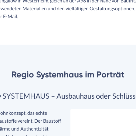
ngalow in Westerheim, gleich an der A96 in der Nähe von Baufritz,
rwendeten Materialien und den vielfältigen Gestaltungsoptionen. 
r E-Mail.
Regio Systemhaus im Porträt
 SYSTEMHAUS – Ausbauhaus oder Schlüsse
ohnkonzept, das echte
ustoffe vereint. Der Baustoff
Wärme und Authentizität