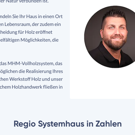
der Natur verbunden ist.
deln Sie Ihr Haus in einen Ort
en Lebensraum, der zudem ein
cheidung für Holz eröffnet
elfältigen Möglichkeiten, die
 das MHM-Vollholzsystem, das
glichen die Realisierung Ihres
ichen Werkstoff Holz und unser
ichem Holzhandwerk fließen in
Regio Systemhaus in Zahlen