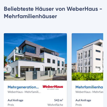
Beliebteste Häuser von WeberHaus -
Mehrfamilienhäuser
Vorheriges
Näch
Haus
Haus
Mehrgenerationenhaus mit 4 Mietwohnungen
Mehrfamilienhaus mit 11 Wohnungen un
WeberHaus - Mehrfamilienhäuser
WeberHaus 
Auf Anfrage
542 m²
Auf Anfrage
Preis
Wohnfläche
Preis